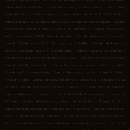
.
Industrial Valle de Saltillo
Comida Mexicana con servicio a domicilio Saltillo Valle
.
.
Verde 2do Sector
Comida Mexicana con servicio a domicilio Saltillo El Hacha
.
Comida Mexicana con servicio a domicilio Saltillo Vista Hermosa Ampliación
Comida
.
Mexicana con servicio a domicilio Saltillo Los Fundadores
Comida Mexicana con
.
servicio a domicilio Saltillo Valle de las Aves
Comida Mexicana con servicio a
.
domicilio Saltillo Nuevo Centro Metropolitano de Saltillo
Comida Mexicana con
.
servicio a domicilio Saltillo Villa Fundadores
Comida Mexicana con servicio a
.
domicilio Saltillo Mercado de Abastos Benito Juárez
Comida Mexicana con servicio a
.
domicilio Saltillo Provivienda
Comida Mexicana con servicio a domicilio Saltillo
.
Provivienda Oriente Ampliación
Comida Mexicana con servicio a domicilio Saltillo
.
Privadas la Torre
Comida Mexicana con servicio a domicilio Saltillo Residencial las
.
.
Misiones
Comida Mexicana con servicio a domicilio Saltillo Balcones de Morelos
Comida Mexicana con servicio a domicilio Saltillo Fraccionamiento rincón de
.
.
Alcántara
Comida Mexicana con servicio a domicilio Saltillo Fuentes del Sur
.
Comida Mexicana con servicio a domicilio Saltillo La Fuente
Comida Mexicana con
.
servicio a domicilio Saltillo Torrecillas
Comida Mexicana con servicio a domicilio
.
Saltillo Conquistadores
Comida Mexicana con servicio a domicilio Saltillo La
.
.