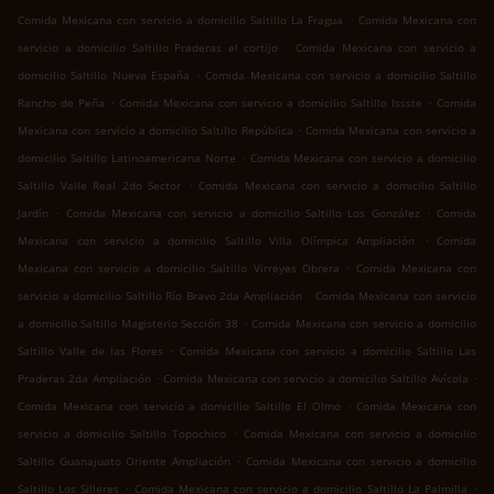
.
Comida Mexicana con servicio a domicilio Saltillo La Fragua
Comida Mexicana con
.
servicio a domicilio Saltillo Praderas el cortijo
Comida Mexicana con servicio a
.
domicilio Saltillo Nueva España
Comida Mexicana con servicio a domicilio Saltillo
.
.
Rancho de Peña
Comida Mexicana con servicio a domicilio Saltillo Issste
Comida
.
Mexicana con servicio a domicilio Saltillo República
Comida Mexicana con servicio a
.
domicilio Saltillo Latinoamericana Norte
Comida Mexicana con servicio a domicilio
.
Saltillo Valle Real 2do Sector
Comida Mexicana con servicio a domicilio Saltillo
.
.
Jardín
Comida Mexicana con servicio a domicilio Saltillo Los González
Comida
.
Mexicana con servicio a domicilio Saltillo Villa Olímpica Ampliación
Comida
.
Mexicana con servicio a domicilio Saltillo Virreyes Obrera
Comida Mexicana con
.
servicio a domicilio Saltillo Río Bravo 2da Ampliación
Comida Mexicana con servicio
.
a domicilio Saltillo Magisterio Sección 38
Comida Mexicana con servicio a domicilio
.
Saltillo Valle de las Flores
Comida Mexicana con servicio a domicilio Saltillo Las
.
.
Praderas 2da Ampliación
Comida Mexicana con servicio a domicilio Saltillo Avícola
.
Comida Mexicana con servicio a domicilio Saltillo El Olmo
Comida Mexicana con
.
servicio a domicilio Saltillo Topochico
Comida Mexicana con servicio a domicilio
.
Saltillo Guanajuato Oriente Ampliación
Comida Mexicana con servicio a domicilio
.
.
Saltillo Los Silleres
Comida Mexicana con servicio a domicilio Saltillo La Palmilla