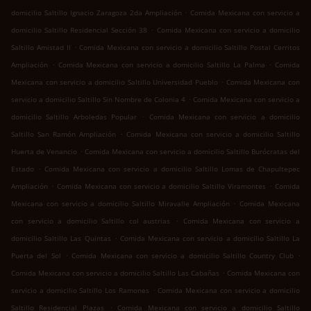
.
domicilio Saltillo Ignacio Zaragoza 2da Ampliación
Comida Mexicana con servicio a
.
domicilio Saltillo Residencial Sección 38
Comida Mexicana con servicio a domicilio
.
Saltillo Amistad II
Comida Mexicana con servicio a domicilio Saltillo Postal Cerritos
.
.
Ampliación
Comida Mexicana con servicio a domicilio Saltillo La Palma
Comida
.
Mexicana con servicio a domicilio Saltillo Universidad Pueblo
Comida Mexicana con
.
servicio a domicilio Saltillo Sin Nombre de Colonia 4
Comida Mexicana con servicio a
.
domicilio Saltillo Arboledas Popular
Comida Mexicana con servicio a domicilio
.
Saltillo San Ramón Ampliación
Comida Mexicana con servicio a domicilio Saltillo
.
Huerta de Venancio
Comida Mexicana con servicio a domicilio Saltillo Burócratas del
.
Estado
Comida Mexicana con servicio a domicilio Saltillo Lomas de Chapultepec
.
.
Ampliación
Comida Mexicana con servicio a domicilio Saltillo Viramontes
Comida
.
Mexicana con servicio a domicilio Saltillo Miravalle Ampliación
Comida Mexicana
.
con servicio a domicilio Saltillo col austrias
Comida Mexicana con servicio a
.
domicilio Saltillo Las Quintas
Comida Mexicana con servicio a domicilio Saltillo La
.
.
Puerta del Sol
Comida Mexicana con servicio a domicilio Saltillo Country Club
.
Comida Mexicana con servicio a domicilio Saltillo Las Cabañas
Comida Mexicana con
.
servicio a domicilio Saltillo Los Ramones
Comida Mexicana con servicio a domicilio
.
Saltillo Residencial Plazas
Comida Mexicana con servicio a domicilio Saltillo