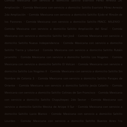
Comida Mexicana con servicio a domicilio Saltillo Evaristo Pérez Arreola 2A.
.
Ampliación
Comida Mexicana con servicio a domicilio Saltillo Evaristo Pérez Arreola
.
2da Ampliación
Comida Mexicana con servicio a domicilio Saltillo Ejido el Rincón de
.
.
los Pastores
Comida Mexicana con servicio a domicilio Saltillo FRACC. MILENIO
.
Comida Mexicana con servicio a domicilio Saltillo Ampliación del Sinaí
Comida
.
Mexicana con servicio a domicilio Saltillo San José
Comida Mexicana con servicio a
.
domicilio Saltillo Nueva Independencia
Comida Mexicana con servicio a domicilio
.
Saltillo Tierra y Libertad
Comida Mexicana con servicio a domicilio Saltillo Rubén
.
.
Jaramillo
Comida Mexicana con servicio a domicilio Saltillo Los Nogales
Comida
.
Mexicana con servicio a domicilio Saltillo El Volcan
Comida Mexicana con servicio a
.
domicilio Saltillo Los Nogales II
Comida Mexicana con servicio a domicilio Saltillo Sin
.
Nombre de Colonia 3
Comida Mexicana con servicio a domicilio Saltillo Parajes de
.
.
Oriente
Comida Mexicana con servicio a domicilio Saltillo Jesús Cabello
Comida
.
Mexicana con servicio a domicilio Saltillo Colinas de San Francisco
Comida Mexicana
.
con servicio a domicilio Saltillo Chapultepec 2do Sector
Comida Mexicana con
.
servicio a domicilio Saltillo Mesita de Arizpe II Sur
Comida Mexicana con servicio a
.
domicilio Saltillo Lucio Blanco
Comida Mexicana con servicio a domicilio Saltillo
.
Lourdes
Comida Mexicana con servicio a domicilio Saltillo Buenos Aires 1ra