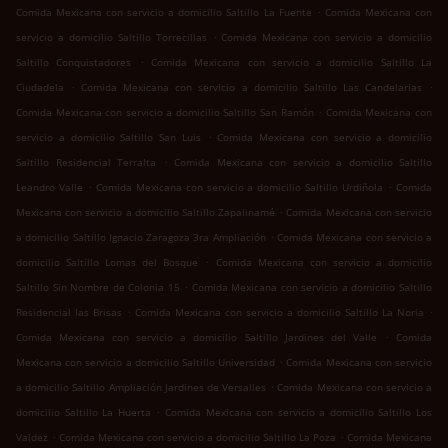
.
Comida Mexicana con servicio a domicilio Saltillo La Fuente
Comida Mexicana con
.
servicio a domicilio Saltillo Torrecillas
Comida Mexicana con servicio a domicilio
.
Saltillo Conquistadores
Comida Mexicana con servicio a domicilio Saltillo La
.
.
Ciudadela
Comida Mexicana con servicio a domicilio Saltillo Las Candelarias
.
Comida Mexicana con servicio a domicilio Saltillo San Ramón
Comida Mexicana con
.
servicio a domicilio Saltillo San Luis
Comida Mexicana con servicio a domicilio
.
Saltillo Residencial Terralta
Comida Mexicana con servicio a domicilio Saltillo
.
.
Leandro Valle
Comida Mexicana con servicio a domicilio Saltillo Urdiñola
Comida
.
Mexicana con servicio a domicilio Saltillo Zapalinamé
Comida Mexicana con servicio
.
a domicilio Saltillo Ignacio Zaragoza 3ra Ampliación
Comida Mexicana con servicio a
.
domicilio Saltillo Lomas del Bosque
Comida Mexicana con servicio a domicilio
.
Saltillo Sin Nombre de Colonia 15
Comida Mexicana con servicio a domicilio Saltillo
.
.
Residencial las Brisas
Comida Mexicana con servicio a domicilio Saltillo La Noria
.
Comida Mexicana con servicio a domicilio Saltillo Jardines del Valle
Comida
.
Mexicana con servicio a domicilio Saltillo Universidad
Comida Mexicana con servicio
.
a domicilio Saltillo Ampliación Jardines de Versalles
Comida Mexicana con servicio a
.
domicilio Saltillo La Huerta
Comida Mexicana con servicio a domicilio Saltillo Los
.
.
Valdez
Comida Mexicana con servicio a domicilio Saltillo La Poza
Comida Mexicana