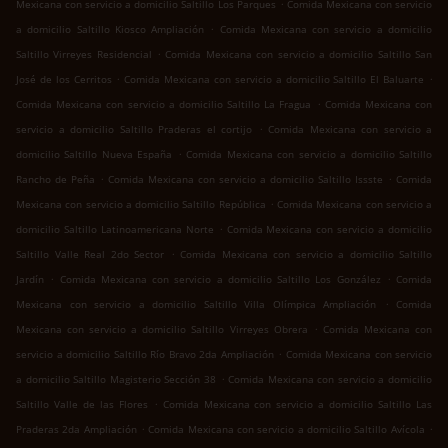
.
Mexicana con servicio a domicilio Saltillo Los Parques
Comida Mexicana con servicio
.
a domicilio Saltillo Kiosco Ampliación
Comida Mexicana con servicio a domicilio
.
Saltillo Virreyes Residencial
Comida Mexicana con servicio a domicilio Saltillo San
.
.
José de los Cerritos
Comida Mexicana con servicio a domicilio Saltillo El Baluarte
.
Comida Mexicana con servicio a domicilio Saltillo La Fragua
Comida Mexicana con
.
servicio a domicilio Saltillo Praderas el cortijo
Comida Mexicana con servicio a
.
domicilio Saltillo Nueva España
Comida Mexicana con servicio a domicilio Saltillo
.
.
Rancho de Peña
Comida Mexicana con servicio a domicilio Saltillo Issste
Comida
.
Mexicana con servicio a domicilio Saltillo República
Comida Mexicana con servicio a
.
domicilio Saltillo Latinoamericana Norte
Comida Mexicana con servicio a domicilio
.
Saltillo Valle Real 2do Sector
Comida Mexicana con servicio a domicilio Saltillo
.
.
Jardín
Comida Mexicana con servicio a domicilio Saltillo Los González
Comida
.
Mexicana con servicio a domicilio Saltillo Villa Olímpica Ampliación
Comida
.
Mexicana con servicio a domicilio Saltillo Virreyes Obrera
Comida Mexicana con
.
servicio a domicilio Saltillo Río Bravo 2da Ampliación
Comida Mexicana con servicio
.
a domicilio Saltillo Magisterio Sección 38
Comida Mexicana con servicio a domicilio
.
Saltillo Valle de las Flores
Comida Mexicana con servicio a domicilio Saltillo Las
.
.
Praderas 2da Ampliación
Comida Mexicana con servicio a domicilio Saltillo Avícola