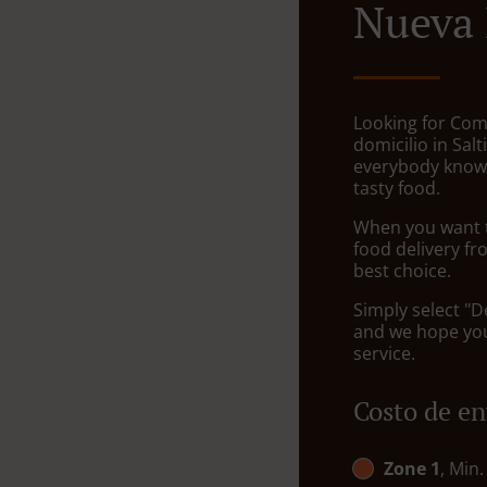
Nueva
Looking for Com
domicilio in Sal
everybody knows
tasty food.
When you want to
food delivery fr
best choice.
Simply select "D
and we hope you'
service.
Costo de en
Zone 1
, Min.