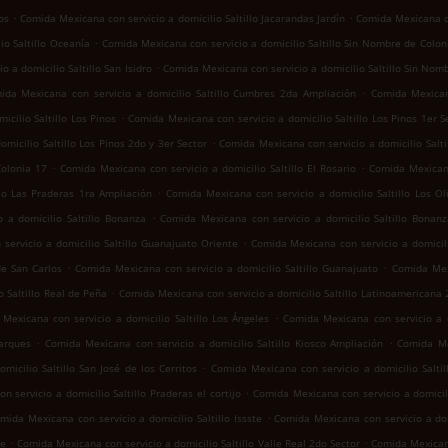
.
.
os
Comida Mexicana con servicio a domicilio Saltillo Jacarandas Jardín
Comida Mexicana co
.
io Saltillo Oceanía
Comida Mexicana con servicio a domicilio Saltillo Sin Nombre de Colon
.
 a domicilio Saltillo San Isidro
Comida Mexicana con servicio a domicilio Saltillo Sin Nom
.
ida Mexicana con servicio a domicilio Saltillo Cumbres 2da Ampliación
Comida Mexican
.
cilio Saltillo Los Pinos
Comida Mexicana con servicio a domicilio Saltillo Los Pinos 1er S
.
micilio Saltillo Los Pinos 2do y 3er Sector
Comida Mexicana con servicio a domicilio Salt
.
.
Colonia 17
Comida Mexicana con servicio a domicilio Saltillo El Rosario
Comida Mexicana
.
llo Las Praderas 1ra Ampliación
Comida Mexicana con servicio a domicilio Saltillo Los Ol
.
 a domicilio Saltillo Bonanza
Comida Mexicana con servicio a domicilio Saltillo Bonan
.
servicio a domicilio Saltillo Guanajuato Oriente
Comida Mexicana con servicio a domicili
.
.
de San Carlos
Comida Mexicana con servicio a domicilio Saltillo Guanajuato
Comida Mexi
.
 Saltillo Real de Peña
Comida Mexicana con servicio a domicilio Saltillo Latinoamericana
.
Mexicana con servicio a domicilio Saltillo Los Ángeles
Comida Mexicana con servicio a do
.
.
Parques
Comida Mexicana con servicio a domicilio Saltillo Kiosco Ampliación
Comida Mex
.
icilio Saltillo San José de los Cerritos
Comida Mexicana con servicio a domicilio Saltil
.
 servicio a domicilio Saltillo Praderas el cortijo
Comida Mexicana con servicio a domicil
.
mida Mexicana con servicio a domicilio Saltillo Issste
Comida Mexicana con servicio a domi
.
.
te
Comida Mexicana con servicio a domicilio Saltillo Valle Real 2do Sector
Comida Mexicana 