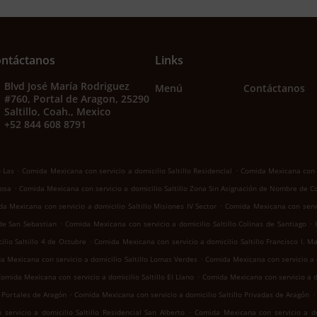
ntáctanos
Links
Blvd José María Rodriguez
Menú
Contáctanos
#760, Portal de Aragon, 25290
Saltillo, Coah., Mexico
+52 844 608 8791
.
.
o Las
Comida Mexicana con servicio a domicilio Saltillo Residencial
Comida Mexicana con se
.
Rosa
Comida Mexicana con servicio a domicilio Saltillo Zona Sin Asignación de Nombre de C
.
a Mexicana con servicio a domicilio Saltillo Misiones IV Sector
Comida Mexicana con servic
.
.
 de San Sebastian
Comida Mexicana con servicio a domicilio Saltillo Colinas de Santiago
.
lio Saltillo 4 de Octubre
Comida Mexicana con servicio a domicilio Saltillo Francisco I. M
.
a Mexicana con servicio a domicilio Saltillo Lomas Verdes
Comida Mexicana con servicio a d
.
omida Mexicana con servicio a domicilio Saltillo El Llano
Comida Mexicana con servicio a d
.
.
o Portales de Aragón
Comida Mexicana con servicio a domicilio Saltillo Privadas de Aragón
.
ervicio a domicilio Saltillo Residencial San Alberto
Comida Mexicana con servicio a dom