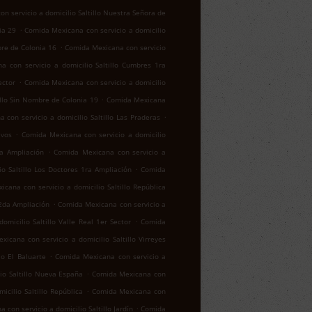
n servicio a domicilio Saltillo Nuestra Señora de
.
ia 29
Comida Mexicana con servicio a domicilio
.
bre de Colonia 16
Comida Mexicana con servicio
a con servicio a domicilio Saltillo Cumbres 1ra
.
ector
Comida Mexicana con servicio a domicilio
.
illo Sin Nombre de Colonia 19
Comida Mexicana
.
 con servicio a domicilio Saltillo Las Praderas
.
ivos
Comida Mexicana con servicio a domicilio
.
za Ampliación
Comida Mexicana con servicio a
.
o Saltillo Los Doctores 1ra Ampliación
Comida
cana con servicio a domicilio Saltillo República
.
 2da Ampliación
Comida Mexicana con servicio a
.
micilio Saltillo Valle Real 1er Sector
Comida
icana con servicio a domicilio Saltillo Virreyes
.
lo El Baluarte
Comida Mexicana con servicio a
.
io Saltillo Nueva España
Comida Mexicana con
.
cilio Saltillo República
Comida Mexicana con
.
con servicio a domicilio Saltillo Jardín
Comida