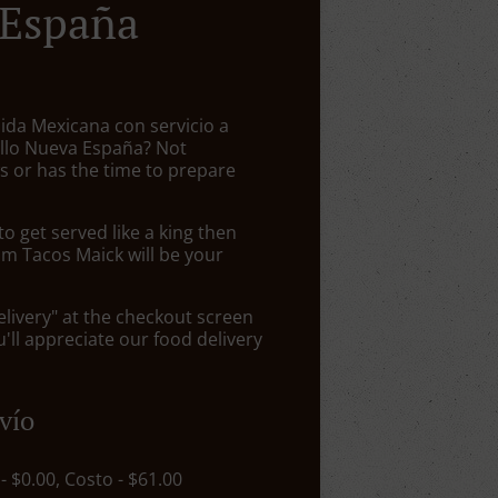
 España
ida Mexicana con servicio a
tillo Nueva España? Not
 or has the time to prepare
 get served like a king then
om Tacos Maick will be your
elivery" at the checkout screen
ll appreciate our food delivery
vío
 - $0.00, Costo - $61.00