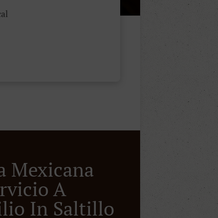
al
a Mexicana
rvicio A
io In Saltillo