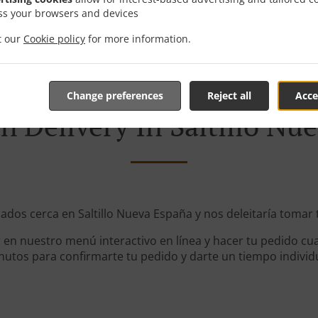
ss your browsers and devices
it our
Cookie policy
for more information.
Change preferences
Reject all
Acce
h Delivery In Saltillo Nu
zados cerca en Saltillo Nueva España y nos deleitaría tomar 
en nuestro menú interactivo en línea y hacer tu pedido cua
utos para confirmarte tu pedido y darte un tiempo individ