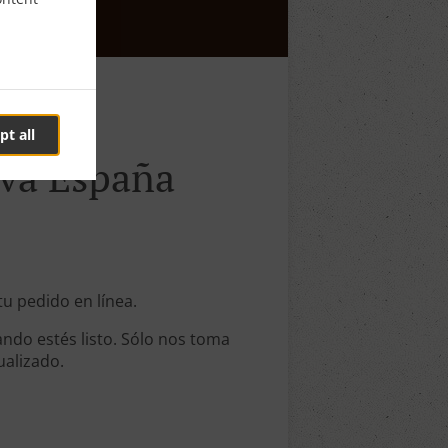
pt all
eva España
tu pedido en línea.
ndo estés listo. Sólo nos toma
ualizado.