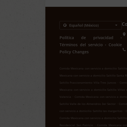
Co
.
Política de privacidad
.
Términos del servicio
Cookie
Policy Changes
Comida Mexicana con servicio a domicilio Saltill
Mexicana con servicio a domicilio Saltillo Santa 
.
Saltillo Fraccionamiento Villa Tres Juncos
Comid
Mexicana con servicio a domicilio Saltillo Villas
.
Valencia
Comida Mexicana con servicio a domici
.
Saltillo Valle de los Almendros 3er Sector
Comid
.
con servicio a domicilio Saltillo las margaritas
C
Comida Mexicana con servicio a domicilio Saltill
.
Residencial San Patricio
Comida Mexicana con s