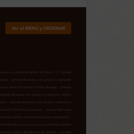
Ver el MENÚ y ORDENAR
.
rvicio a domicilio Saltillo El Olmo I, II
Comida
.
olonia
Comida Mexicana con servicio a domicilio
.
io a domicilio Saltillo Privada Biznaga
Comida
Comida Mexicana con servicio a domicilio Saltillo
.
adero
Comida Mexicana con servicio a domicilio
.
omicilio Saltillo Los Laureles
Comida Mexicana
.
omicilio Saltillo Oceanía Boulevares Ampliación
Comida Mexicana con servicio a domicilio Saltillo
.
icilio Saltillo Residencial los Reales
Comida