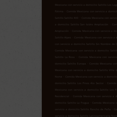
Mexicana con servicio a domicilio Saltillo Los Lag
.
Fátima
Comida Mexicana con servicio a domicil
.
Saltillo Saltillo 400
Comida Mexicana con servicio
.
a domicilio Saltillo San Isidro Ampliación
Com
.
Ampliación
Comida Mexicana con servicio a domi
.
Saltillo Alpes
Comida Mexicana con servicio a do
con servicio a domicilio Saltillo Sin Nombre de 
Comida Mexicana con servicio a domicilio Salti
.
Saltillo La Rosa
Comida Mexicana con servicio
.
domicilio Saltillo Europa
Comida Mexicana con 
Mexicana con servicio a domicilio Saltillo Villa 
.
Norte
Comida Mexicana con servicio a domicilio
.
domicilio Saltillo Los Pinos 4to Sector
Comida 
Mexicana con servicio a domicilio Saltillo Los 
.
Residencial
Comida Mexicana con servicio a dom
.
domicilio Saltillo La Fragua
Comida Mexicana con
.
servicio a domicilio Saltillo Rancho de Peña
Co
servicio a domicilio Saltillo Latinoamericana Nor