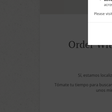
acro
Please vis
Order Wit
Sí, estamos locali
Tómate tu tiempo para buscar 
unos min