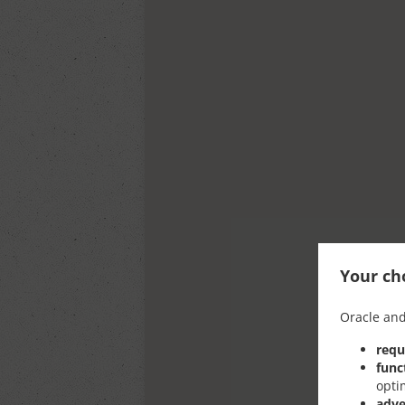
Your cho
Oracle and
requ
func
opti
adve