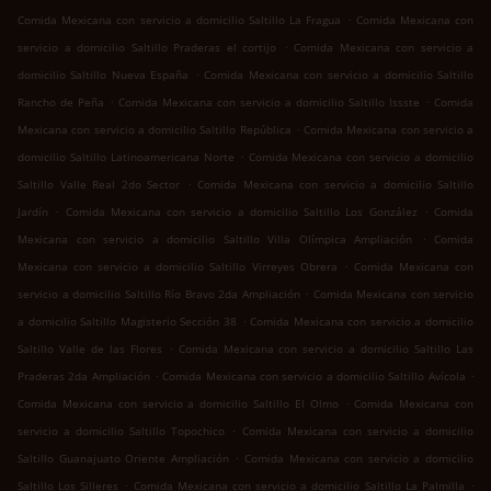
.
Comida Mexicana con servicio a domicilio Saltillo La Fragua
Comida Mexicana con
.
servicio a domicilio Saltillo Praderas el cortijo
Comida Mexicana con servicio a
.
domicilio Saltillo Nueva España
Comida Mexicana con servicio a domicilio Saltillo
.
.
Rancho de Peña
Comida Mexicana con servicio a domicilio Saltillo Issste
Comida
.
Mexicana con servicio a domicilio Saltillo República
Comida Mexicana con servicio a
.
domicilio Saltillo Latinoamericana Norte
Comida Mexicana con servicio a domicilio
.
Saltillo Valle Real 2do Sector
Comida Mexicana con servicio a domicilio Saltillo
.
.
Jardín
Comida Mexicana con servicio a domicilio Saltillo Los González
Comida
.
Mexicana con servicio a domicilio Saltillo Villa Olímpica Ampliación
Comida
.
Mexicana con servicio a domicilio Saltillo Virreyes Obrera
Comida Mexicana con
.
servicio a domicilio Saltillo Río Bravo 2da Ampliación
Comida Mexicana con servicio
.
a domicilio Saltillo Magisterio Sección 38
Comida Mexicana con servicio a domicilio
.
Saltillo Valle de las Flores
Comida Mexicana con servicio a domicilio Saltillo Las
.
.
Praderas 2da Ampliación
Comida Mexicana con servicio a domicilio Saltillo Avícola
.
Comida Mexicana con servicio a domicilio Saltillo El Olmo
Comida Mexicana con
.
servicio a domicilio Saltillo Topochico
Comida Mexicana con servicio a domicilio
.
Saltillo Guanajuato Oriente Ampliación
Comida Mexicana con servicio a domicilio
.
.
Saltillo Los Silleres
Comida Mexicana con servicio a domicilio Saltillo La Palmilla