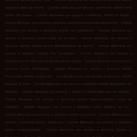
.
Industrial Valle de Saltillo
Comida Mexicana con servicio a domicilio Saltillo Valle
.
.
Verde 2do Sector
Comida Mexicana con servicio a domicilio Saltillo El Hacha
.
Comida Mexicana con servicio a domicilio Saltillo Vista Hermosa Ampliación
Comida
.
Mexicana con servicio a domicilio Saltillo Los Fundadores
Comida Mexicana con
.
servicio a domicilio Saltillo Valle de las Aves
Comida Mexicana con servicio a
.
domicilio Saltillo Nuevo Centro Metropolitano de Saltillo
Comida Mexicana con
.
servicio a domicilio Saltillo Villa Fundadores
Comida Mexicana con servicio a
.
domicilio Saltillo Mercado de Abastos Benito Juárez
Comida Mexicana con servicio a
.
domicilio Saltillo Provivienda
Comida Mexicana con servicio a domicilio Saltillo
.
Provivienda Oriente Ampliación
Comida Mexicana con servicio a domicilio Saltillo
.
Privadas la Torre
Comida Mexicana con servicio a domicilio Saltillo Residencial las
.
.
Misiones
Comida Mexicana con servicio a domicilio Saltillo Balcones de Morelos
Comida Mexicana con servicio a domicilio Saltillo Fraccionamiento rincón de
.
.
Alcántara
Comida Mexicana con servicio a domicilio Saltillo Fuentes del Sur
.
Comida Mexicana con servicio a domicilio Saltillo La Fuente
Comida Mexicana con
.
servicio a domicilio Saltillo Torrecillas
Comida Mexicana con servicio a domicilio
.
Saltillo Conquistadores
Comida Mexicana con servicio a domicilio Saltillo La
.
.