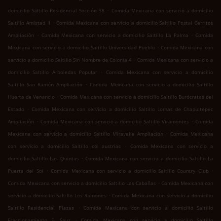
.
domicilio Saltillo Residencial Sección 38
Comida Mexicana con servicio a domicilio
.
Saltillo Amistad II
Comida Mexicana con servicio a domicilio Saltillo Postal Cerritos
.
.
Ampliación
Comida Mexicana con servicio a domicilio Saltillo La Palma
Comida
.
Mexicana con servicio a domicilio Saltillo Universidad Pueblo
Comida Mexicana con
.
servicio a domicilio Saltillo Sin Nombre de Colonia 4
Comida Mexicana con servicio a
.
domicilio Saltillo Arboledas Popular
Comida Mexicana con servicio a domicilio
.
Saltillo San Ramón Ampliación
Comida Mexicana con servicio a domicilio Saltillo
.
Huerta de Venancio
Comida Mexicana con servicio a domicilio Saltillo Burócratas del
.
Estado
Comida Mexicana con servicio a domicilio Saltillo Lomas de Chapultepec
.
.
Ampliación
Comida Mexicana con servicio a domicilio Saltillo Viramontes
Comida
.
Mexicana con servicio a domicilio Saltillo Miravalle Ampliación
Comida Mexicana
.
con servicio a domicilio Saltillo col austrias
Comida Mexicana con servicio a
.
domicilio Saltillo Las Quintas
Comida Mexicana con servicio a domicilio Saltillo La
.
.
Puerta del Sol
Comida Mexicana con servicio a domicilio Saltillo Country Club
.
Comida Mexicana con servicio a domicilio Saltillo Las Cabañas
Comida Mexicana con
.
servicio a domicilio Saltillo Los Ramones
Comida Mexicana con servicio a domicilio
.
Saltillo Residencial Plazas
Comida Mexicana con servicio a domicilio Saltillo
.
Fraccionamiento El Sauz
Comida Mexicana con servicio a domicilio Saltillo