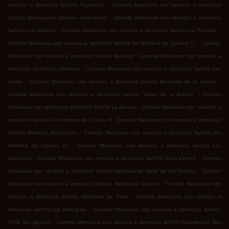
.
servicio a domicilio Saltillo Topochico
Comida Mexicana con servicio a domicilio
.
Saltillo Guanajuato Oriente Ampliación
Comida Mexicana con servicio a domicilio
.
.
Saltillo Los Silleres
Comida Mexicana con servicio a domicilio Saltillo La Palmilla
.
Comida Mexicana con servicio a domicilio Saltillo Sin Nombre de Colonia 11
Comida
.
Mexicana con servicio a domicilio Saltillo Morelos
Comida Mexicana con servicio a
.
domicilio Saltillo La Hibernia
Comida Mexicana con servicio a domicilio Saltillo Las
.
.
Flores
Comida Mexicana con servicio a domicilio Saltillo Balcones de la Aurora
.
Comida Mexicana con servicio a domicilio Saltillo Villas de la Aurora
Comida
.
Mexicana con servicio a domicilio Saltillo La Aurora
Comida Mexicana con servicio a
.
domicilio Saltillo Sin Nombre de Colonia 9
Comida Mexicana con servicio a domicilio
.
Saltillo Morelos Ampliación
Comida Mexicana con servicio a domicilio Saltillo Sin
.
Nombre de Colonia 25
Comida Mexicana con servicio a domicilio Saltillo Los
.
.
Maestros
Comida Mexicana con servicio a domicilio Saltillo Zona Centro
Comida
.
Mexicana con servicio a domicilio Saltillo Residencial Valle de las Palmas
Comida
.
Mexicana con servicio a domicilio Saltillo República Oriente
Comida Mexicana con
.
servicio a domicilio Saltillo Hacienda de Pena
Comida Mexicana con servicio a
.
domicilio Saltillo Los Rodríguez
Comida Mexicana con servicio a domicilio Saltillo
.
Valle San Agustín
Comida Mexicana con servicio a domicilio Saltillo Residencial San