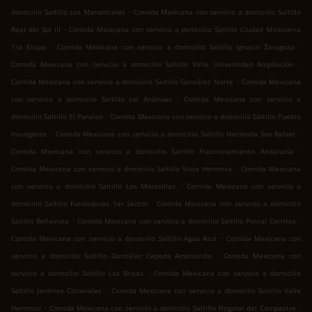
.
domicilio Saltillo Los Manantiales
Comida Mexicana con servicio a domicilio Saltillo
.
Real del Sol III
Comida Mexicana con servicio a domicilio Saltillo Ciudad Mirasierra
.
.
1ra Etapa
Comida Mexicana con servicio a domicilio Saltillo Ignacio Zaragoza
.
Comida Mexicana con servicio a domicilio Saltillo Valle Universidad Ampliación
.
Comida Mexicana con servicio a domicilio Saltillo González Norte
Comida Mexicana
.
con servicio a domicilio Saltillo col Anáhuac
Comida Mexicana con servicio a
.
domicilio Saltillo El Paraíso
Comida Mexicana con servicio a domicilio Saltillo Pueblo
.
.
Insurgente
Comida Mexicana con servicio a domicilio Saltillo Hacienda San Rafael
.
Comida Mexicana con servicio a domicilio Saltillo Fraccionamiento Andalucía
.
Comida Mexicana con servicio a domicilio Saltillo Vista Hermosa
Comida Mexicana
.
con servicio a domicilio Saltillo Las Maravillas
Comida Mexicana con servicio a
.
domicilio Saltillo Fundadores 1er Sector
Comida Mexicana con servicio a domicilio
.
.
Saltillo Bellavista
Comida Mexicana con servicio a domicilio Saltillo Postal Cerritos
.
Comida Mexicana con servicio a domicilio Saltillo Agua Azul
Comida Mexicana con
.
servicio a domicilio Saltillo González Cepeda Ampliación
Comida Mexicana con
.
servicio a domicilio Saltillo Las Brisas
Comida Mexicana con servicio a domicilio
.
Saltillo Jardines Coloniales
Comida Mexicana con servicio a domicilio Saltillo Valle
.
.
Hermoso
Comida Mexicana con servicio a domicilio Saltillo Nogalar del Campestre