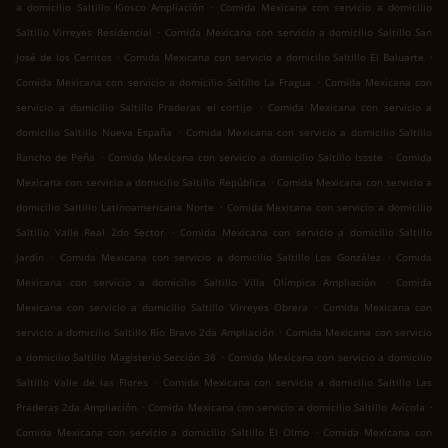
.
a domicilio Saltillo Kiosco Ampliación
Comida Mexicana con servicio a domicilio
.
Saltillo Virreyes Residencial
Comida Mexicana con servicio a domicilio Saltillo San
.
.
José de los Cerritos
Comida Mexicana con servicio a domicilio Saltillo El Baluarte
.
Comida Mexicana con servicio a domicilio Saltillo La Fragua
Comida Mexicana con
.
servicio a domicilio Saltillo Praderas el cortijo
Comida Mexicana con servicio a
.
domicilio Saltillo Nueva España
Comida Mexicana con servicio a domicilio Saltillo
.
.
Rancho de Peña
Comida Mexicana con servicio a domicilio Saltillo Issste
Comida
.
Mexicana con servicio a domicilio Saltillo República
Comida Mexicana con servicio a
.
domicilio Saltillo Latinoamericana Norte
Comida Mexicana con servicio a domicilio
.
Saltillo Valle Real 2do Sector
Comida Mexicana con servicio a domicilio Saltillo
.
.
Jardín
Comida Mexicana con servicio a domicilio Saltillo Los González
Comida
.
Mexicana con servicio a domicilio Saltillo Villa Olímpica Ampliación
Comida
.
Mexicana con servicio a domicilio Saltillo Virreyes Obrera
Comida Mexicana con
.
servicio a domicilio Saltillo Río Bravo 2da Ampliación
Comida Mexicana con servicio
.
a domicilio Saltillo Magisterio Sección 38
Comida Mexicana con servicio a domicilio
.
Saltillo Valle de las Flores
Comida Mexicana con servicio a domicilio Saltillo Las
.
.
Praderas 2da Ampliación
Comida Mexicana con servicio a domicilio Saltillo Avícola
.
Comida Mexicana con servicio a domicilio Saltillo El Olmo
Comida Mexicana con