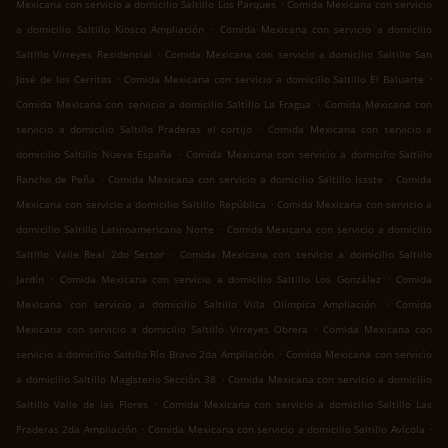
.
Mexicana con servicio a domicilio Saltillo Los Parques
Comida Mexicana con servicio
.
a domicilio Saltillo Kiosco Ampliación
Comida Mexicana con servicio a domicilio
.
Saltillo Virreyes Residencial
Comida Mexicana con servicio a domicilio Saltillo San
.
.
José de los Cerritos
Comida Mexicana con servicio a domicilio Saltillo El Baluarte
.
Comida Mexicana con servicio a domicilio Saltillo La Fragua
Comida Mexicana con
.
servicio a domicilio Saltillo Praderas el cortijo
Comida Mexicana con servicio a
.
domicilio Saltillo Nueva España
Comida Mexicana con servicio a domicilio Saltillo
.
.
Rancho de Peña
Comida Mexicana con servicio a domicilio Saltillo Issste
Comida
.
Mexicana con servicio a domicilio Saltillo República
Comida Mexicana con servicio a
.
domicilio Saltillo Latinoamericana Norte
Comida Mexicana con servicio a domicilio
.
Saltillo Valle Real 2do Sector
Comida Mexicana con servicio a domicilio Saltillo
.
.
Jardín
Comida Mexicana con servicio a domicilio Saltillo Los González
Comida
.
Mexicana con servicio a domicilio Saltillo Villa Olímpica Ampliación
Comida
.
Mexicana con servicio a domicilio Saltillo Virreyes Obrera
Comida Mexicana con
.
servicio a domicilio Saltillo Río Bravo 2da Ampliación
Comida Mexicana con servicio
.
a domicilio Saltillo Magisterio Sección 38
Comida Mexicana con servicio a domicilio
.
Saltillo Valle de las Flores
Comida Mexicana con servicio a domicilio Saltillo Las
.
.
Praderas 2da Ampliación
Comida Mexicana con servicio a domicilio Saltillo Avícola