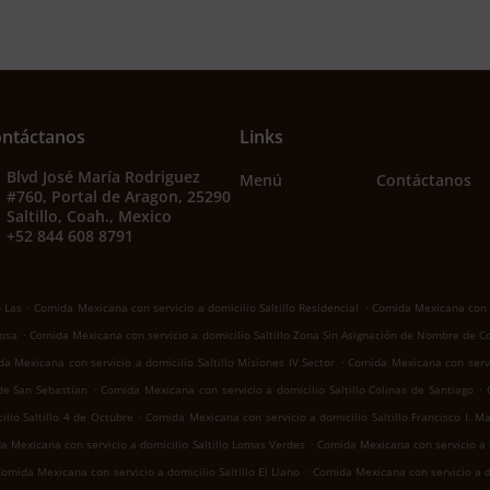
ntáctanos
Links
Blvd José María Rodriguez
Menú
Contáctanos
#760, Portal de Aragon, 25290
Saltillo, Coah., Mexico
+52 844 608 8791
.
.
o Las
Comida Mexicana con servicio a domicilio Saltillo Residencial
Comida Mexicana con se
.
Rosa
Comida Mexicana con servicio a domicilio Saltillo Zona Sin Asignación de Nombre de C
.
a Mexicana con servicio a domicilio Saltillo Misiones IV Sector
Comida Mexicana con servic
.
.
 de San Sebastian
Comida Mexicana con servicio a domicilio Saltillo Colinas de Santiago
.
lio Saltillo 4 de Octubre
Comida Mexicana con servicio a domicilio Saltillo Francisco I. M
.
a Mexicana con servicio a domicilio Saltillo Lomas Verdes
Comida Mexicana con servicio a d
.
omida Mexicana con servicio a domicilio Saltillo El Llano
Comida Mexicana con servicio a d