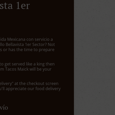
sta 1er
ida Mexicana con servicio a
illo Bellavista 1er Sector? Not
 or has the time to prepare
 get served like a king then
om Tacos Maick will be your
elivery" at the checkout screen
ll appreciate our food delivery
vío