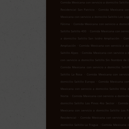
Comida Mexicana con servicio a domicilio Saltill
.
Residencial San Patricio
Comida Mexicana con s
Mexicana con servicio a domicilio Saltillo Los Lag
.
Fátima
Comida Mexicana con servicio a domicil
.
Saltillo Saltillo 400
Comida Mexicana con servicio
.
a domicilio Saltillo San Isidro Ampliación
Com
.
Ampliación
Comida Mexicana con servicio a domi
.
Saltillo Alpes
Comida Mexicana con servicio a do
con servicio a domicilio Saltillo Sin Nombre de 
Comida Mexicana con servicio a domicilio Salti
.
Saltillo La Rosa
Comida Mexicana con servicio
.
domicilio Saltillo Europa
Comida Mexicana con 
Mexicana con servicio a domicilio Saltillo Villa 
.
Norte
Comida Mexicana con servicio a domicilio
.
domicilio Saltillo Los Pinos 4to Sector
Comida 
Mexicana con servicio a domicilio Saltillo Los 
.
Residencial
Comida Mexicana con servicio a dom
.
domicilio Saltillo La Fragua
Comida Mexicana con