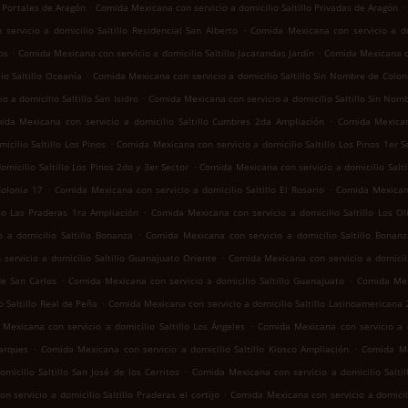
.
.
o Portales de Aragón
Comida Mexicana con servicio a domicilio Saltillo Privadas de Aragón
.
ervicio a domicilio Saltillo Residencial San Alberto
Comida Mexicana con servicio a dom
.
.
os
Comida Mexicana con servicio a domicilio Saltillo Jacarandas Jardín
Comida Mexicana co
.
io Saltillo Oceanía
Comida Mexicana con servicio a domicilio Saltillo Sin Nombre de Colon
.
 a domicilio Saltillo San Isidro
Comida Mexicana con servicio a domicilio Saltillo Sin Nom
.
ida Mexicana con servicio a domicilio Saltillo Cumbres 2da Ampliación
Comida Mexican
.
cilio Saltillo Los Pinos
Comida Mexicana con servicio a domicilio Saltillo Los Pinos 1er S
.
micilio Saltillo Los Pinos 2do y 3er Sector
Comida Mexicana con servicio a domicilio Salt
.
.
Colonia 17
Comida Mexicana con servicio a domicilio Saltillo El Rosario
Comida Mexicana
.
llo Las Praderas 1ra Ampliación
Comida Mexicana con servicio a domicilio Saltillo Los Ol
.
 a domicilio Saltillo Bonanza
Comida Mexicana con servicio a domicilio Saltillo Bonan
.
servicio a domicilio Saltillo Guanajuato Oriente
Comida Mexicana con servicio a domicili
.
.
de San Carlos
Comida Mexicana con servicio a domicilio Saltillo Guanajuato
Comida Mexi
.
 Saltillo Real de Peña
Comida Mexicana con servicio a domicilio Saltillo Latinoamericana
.
Mexicana con servicio a domicilio Saltillo Los Ángeles
Comida Mexicana con servicio a do
.
.
Parques
Comida Mexicana con servicio a domicilio Saltillo Kiosco Ampliación
Comida Mex
.
icilio Saltillo San José de los Cerritos
Comida Mexicana con servicio a domicilio Saltil
.
 servicio a domicilio Saltillo Praderas el cortijo
Comida Mexicana con servicio a domicil