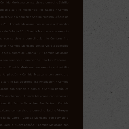
Comida Mexicana con servicio a domicilio Saltillo
.
icilio Saltillo Residencial los Reales
Comida
n servicio a domicilio Saltillo Nuestra Señora de
.
ia 29
Comida Mexicana con servicio a domicilio
.
bre de Colonia 16
Comida Mexicana con servicio
a con servicio a domicilio Saltillo Cumbres 1ra
.
ector
Comida Mexicana con servicio a domicilio
.
illo Sin Nombre de Colonia 19
Comida Mexicana
.
 con servicio a domicilio Saltillo Las Praderas
.
ivos
Comida Mexicana con servicio a domicilio
.
za Ampliación
Comida Mexicana con servicio a
.
o Saltillo Los Doctores 1ra Ampliación
Comida
cana con servicio a domicilio Saltillo República
.
 2da Ampliación
Comida Mexicana con servicio a
.
micilio Saltillo Valle Real 1er Sector
Comida
icana con servicio a domicilio Saltillo Virreyes
.
lo El Baluarte
Comida Mexicana con servicio a
.
io Saltillo Nueva España
Comida Mexicana con