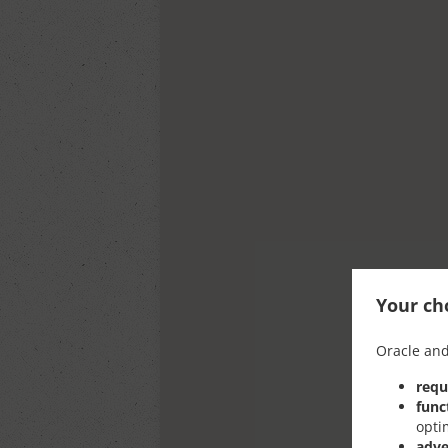
Your cho
Oracle and
requ
func
opti
adve