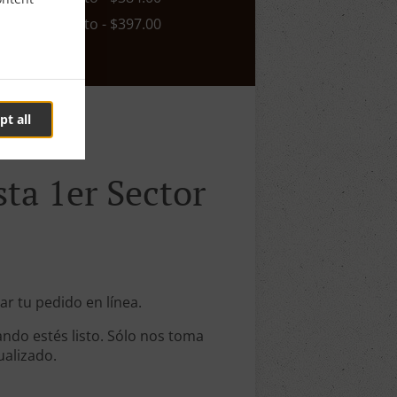
n. - $0.00, Costo - $397.00
pt all
sta 1er Sector
mar tu pedido en línea.
ndo estés listo. Sólo nos toma
ualizado.