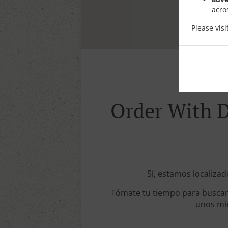
acro
Please vis
Order With De
Sí, estamos localizado
Tómate tu tiempo para buscar 
unos min