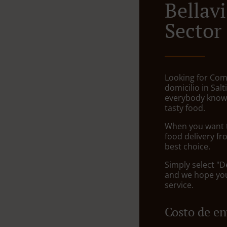
Bellavi
Sector
Looking for Com
domicilio in Salt
everybody knows
tasty food.
When you want to
food delivery fr
best choice.
Simply select "D
and we hope you'
service.
Costo de en