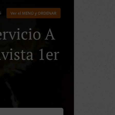
S
Ver el MENÚ y ORDENAR
rvicio A
avista 1er