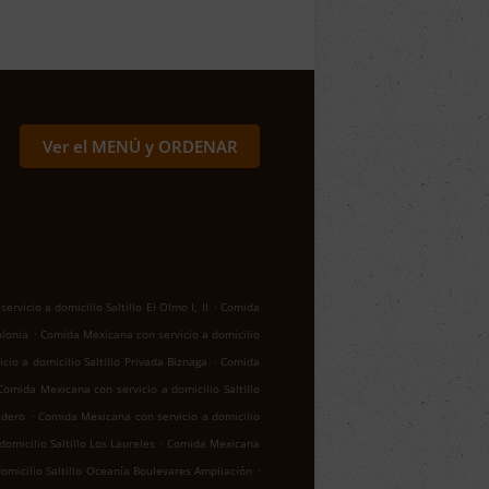
Ver el MENÚ y ORDENAR
.
rvicio a domicilio Saltillo El Olmo I, II
Comida
.
olonia
Comida Mexicana con servicio a domicilio
.
io a domicilio Saltillo Privada Biznaga
Comida
Comida Mexicana con servicio a domicilio Saltillo
.
adero
Comida Mexicana con servicio a domicilio
.
omicilio Saltillo Los Laureles
Comida Mexicana
.
omicilio Saltillo Oceanía Boulevares Ampliación