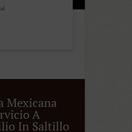
al
a Mexicana
rvicio A
io In Saltillo