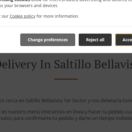
ss your browsers and devices
Zone 31
, Mi
it our
Cookie policy
for more information.
Change preferences
Reject all
Acce
livery In Saltillo Bellavi
s cerca en Saltillo Bellavista 1er Sector y nos deleitaría to
en nuestro menú interactivo en línea y hacer tu pedido cua
utos para confirmarte tu pedido y darte un tiempo individ