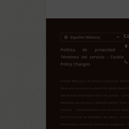
Co
.
Política de privacidad
.
Términos del servicio
Cookie
Policy Changes
Comida Mexicana con servicio a domicilio Saltill
Mexicana con servicio a domicilio Saltillo Santa 
.
Saltillo Fraccionamiento Villa Tres Juncos
Comid
Mexicana con servicio a domicilio Saltillo Villas
.
Valencia
Comida Mexicana con servicio a domici
.
Saltillo Valle de los Almendros 3er Sector
Comid
.
con servicio a domicilio Saltillo las margaritas
C