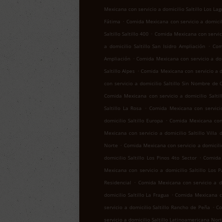
Mexicana con servicio a domicilio Saltillo Los Lag
.
Fátima
Comida Mexicana con servicio a domicil
.
Saltillo Saltillo 400
Comida Mexicana con servicio
.
a domicilio Saltillo San Isidro Ampliación
Com
.
Ampliación
Comida Mexicana con servicio a domi
.
Saltillo Alpes
Comida Mexicana con servicio a do
con servicio a domicilio Saltillo Sin Nombre de 
Comida Mexicana con servicio a domicilio Salti
.
Saltillo La Rosa
Comida Mexicana con servicio
.
domicilio Saltillo Europa
Comida Mexicana con 
Mexicana con servicio a domicilio Saltillo Villa 
.
Norte
Comida Mexicana con servicio a domicilio
.
domicilio Saltillo Los Pinos 4to Sector
Comida 
Mexicana con servicio a domicilio Saltillo Los 
.
Residencial
Comida Mexicana con servicio a dom
.
domicilio Saltillo La Fragua
Comida Mexicana con
.
servicio a domicilio Saltillo Rancho de Peña
Co
servicio a domicilio Saltillo Latinoamericana Nor