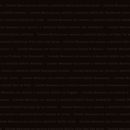
.
.
os
Comida Mexicana con servicio a domicilio Saltillo Jacarandas Jardín
Comida Mexicana co
.
io Saltillo Oceanía
Comida Mexicana con servicio a domicilio Saltillo Sin Nombre de Colon
.
 a domicilio Saltillo San Isidro
Comida Mexicana con servicio a domicilio Saltillo Sin Nom
.
ida Mexicana con servicio a domicilio Saltillo Cumbres 2da Ampliación
Comida Mexican
.
cilio Saltillo Los Pinos
Comida Mexicana con servicio a domicilio Saltillo Los Pinos 1er S
.
micilio Saltillo Los Pinos 2do y 3er Sector
Comida Mexicana con servicio a domicilio Salt
.
.
Colonia 17
Comida Mexicana con servicio a domicilio Saltillo El Rosario
Comida Mexicana
.
llo Las Praderas 1ra Ampliación
Comida Mexicana con servicio a domicilio Saltillo Los Ol
.
 a domicilio Saltillo Bonanza
Comida Mexicana con servicio a domicilio Saltillo Bonan
.
servicio a domicilio Saltillo Guanajuato Oriente
Comida Mexicana con servicio a domicili
.
.
de San Carlos
Comida Mexicana con servicio a domicilio Saltillo Guanajuato
Comida Mexi
.
 Saltillo Real de Peña
Comida Mexicana con servicio a domicilio Saltillo Latinoamericana
.
Mexicana con servicio a domicilio Saltillo Los Ángeles
Comida Mexicana con servicio a do
.
.
Parques
Comida Mexicana con servicio a domicilio Saltillo Kiosco Ampliación
Comida Mex
.
icilio Saltillo San José de los Cerritos
Comida Mexicana con servicio a domicilio Saltil
.
 servicio a domicilio Saltillo Praderas el cortijo
Comida Mexicana con servicio a domicil
.
mida Mexicana con servicio a domicilio Saltillo Issste
Comida Mexicana con servicio a domi
.
.
te
Comida Mexicana con servicio a domicilio Saltillo Valle Real 2do Sector
Comida Mexicana 