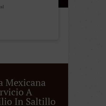
al
a Mexicana
rvicio A
io In Saltillo