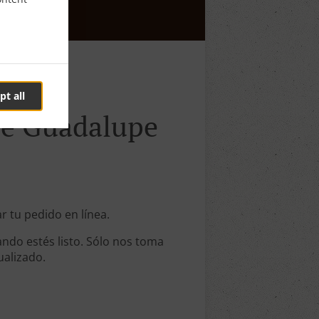
pt all
 De Guadalupe
r tu pedido en línea.
ndo estés listo. Sólo nos toma
ualizado.