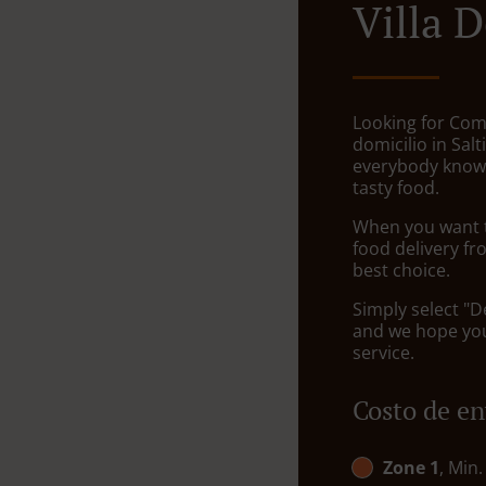
Villa 
Looking for Com
domicilio in Salt
everybody knows
tasty food.
When you want to
food delivery fr
best choice.
Simply select "D
and we hope you'
service.
Costo de en
Zone 1
, Min.