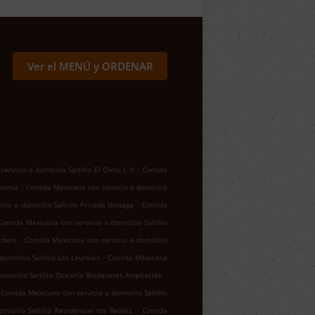
Ver el MENÚ y ORDENAR
.
rvicio a domicilio Saltillo El Olmo I, II
Comida
.
olonia
Comida Mexicana con servicio a domicilio
.
io a domicilio Saltillo Privada Biznaga
Comida
Comida Mexicana con servicio a domicilio Saltillo
.
adero
Comida Mexicana con servicio a domicilio
.
omicilio Saltillo Los Laureles
Comida Mexicana
.
omicilio Saltillo Oceanía Boulevares Ampliación
Comida Mexicana con servicio a domicilio Saltillo
.
icilio Saltillo Residencial los Reales
Comida