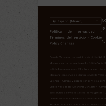
Co
.
Política de privacidad
.
Términos del servicio
Cookie
Policy Changes
Comida Mexicana con servicio a domicilio Saltill
Mexicana con servicio a domicilio Saltillo Santa 
.
Saltillo Fraccionamiento Villa Tres Juncos
Comid
Mexicana con servicio a domicilio Saltillo Villas
.
Valencia
Comida Mexicana con servicio a domici
.
Saltillo Valle de los Almendros 3er Sector
Comid
.
con servicio a domicilio Saltillo las margaritas
C
Comida Mexicana con servicio a domicilio Saltill
.
Residencial San Patricio
Comida Mexicana con s