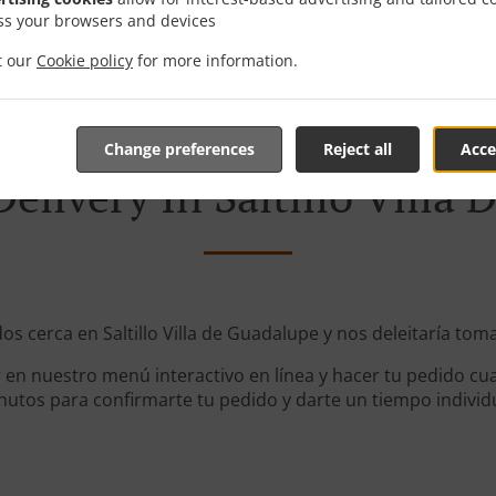
ss your browsers and devices
it our
Cookie policy
for more information.
Change preferences
Reject all
Acce
elivery In Saltillo Villa
dos cerca en Saltillo Villa de Guadalupe y nos deleitaría toma
en nuestro menú interactivo en línea y hacer tu pedido cua
utos para confirmarte tu pedido y darte un tiempo individ