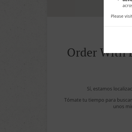
acro
Please vis
Order With D
Sí, estamos localiza
Tómate tu tiempo para buscar 
unos min