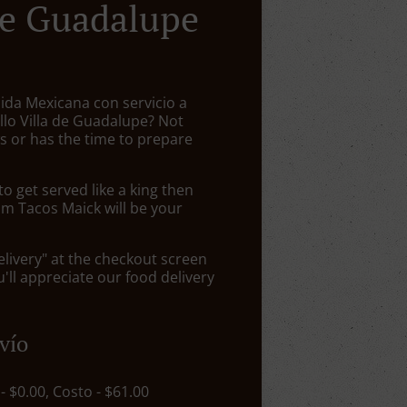
De Guadalupe
ida Mexicana con servicio a
illo Villa de Guadalupe? Not
 or has the time to prepare
 get served like a king then
om Tacos Maick will be your
elivery" at the checkout screen
ll appreciate our food delivery
vío
 - $0.00, Costo - $61.00