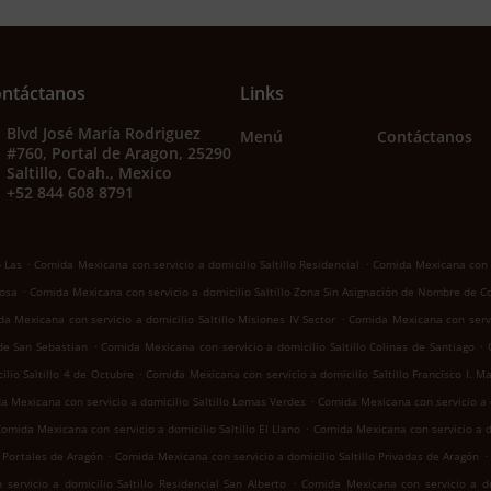
ntáctanos
Links
Blvd José María Rodriguez
Menú
Contáctanos
#760, Portal de Aragon, 25290
Saltillo, Coah., Mexico
+52 844 608 8791
.
.
o Las
Comida Mexicana con servicio a domicilio Saltillo Residencial
Comida Mexicana con se
.
Rosa
Comida Mexicana con servicio a domicilio Saltillo Zona Sin Asignación de Nombre de C
.
a Mexicana con servicio a domicilio Saltillo Misiones IV Sector
Comida Mexicana con servic
.
.
 de San Sebastian
Comida Mexicana con servicio a domicilio Saltillo Colinas de Santiago
.
lio Saltillo 4 de Octubre
Comida Mexicana con servicio a domicilio Saltillo Francisco I. M
.
a Mexicana con servicio a domicilio Saltillo Lomas Verdes
Comida Mexicana con servicio a d
.
omida Mexicana con servicio a domicilio Saltillo El Llano
Comida Mexicana con servicio a d
.
.
o Portales de Aragón
Comida Mexicana con servicio a domicilio Saltillo Privadas de Aragón
.
ervicio a domicilio Saltillo Residencial San Alberto
Comida Mexicana con servicio a dom