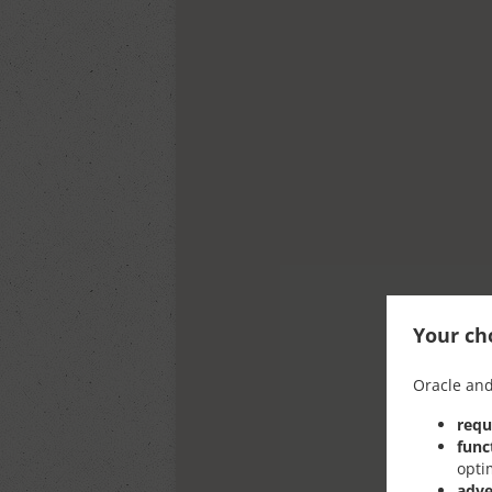
Your cho
Oracle and
requ
func
opti
adve