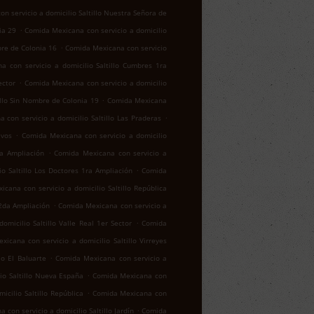
n servicio a domicilio Saltillo Nuestra Señora de
.
ia 29
Comida Mexicana con servicio a domicilio
.
bre de Colonia 16
Comida Mexicana con servicio
a con servicio a domicilio Saltillo Cumbres 1ra
.
ector
Comida Mexicana con servicio a domicilio
.
illo Sin Nombre de Colonia 19
Comida Mexicana
.
 con servicio a domicilio Saltillo Las Praderas
.
ivos
Comida Mexicana con servicio a domicilio
.
za Ampliación
Comida Mexicana con servicio a
.
o Saltillo Los Doctores 1ra Ampliación
Comida
cana con servicio a domicilio Saltillo República
.
 2da Ampliación
Comida Mexicana con servicio a
.
micilio Saltillo Valle Real 1er Sector
Comida
icana con servicio a domicilio Saltillo Virreyes
.
lo El Baluarte
Comida Mexicana con servicio a
.
io Saltillo Nueva España
Comida Mexicana con
.
cilio Saltillo República
Comida Mexicana con
.
con servicio a domicilio Saltillo Jardín
Comida