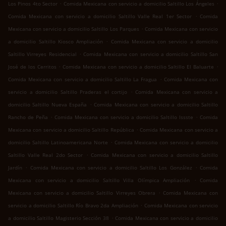
.
.
Los Pinos 4to Sector
Comida Mexicana con servicio a domicilio Saltillo Los Ángeles
.
Comida Mexicana con servicio a domicilio Saltillo Valle Real 1er Sector
Comida
.
Mexicana con servicio a domicilio Saltillo Los Parques
Comida Mexicana con servicio
.
a domicilio Saltillo Kiosco Ampliación
Comida Mexicana con servicio a domicilio
.
Saltillo Virreyes Residencial
Comida Mexicana con servicio a domicilio Saltillo San
.
.
José de los Cerritos
Comida Mexicana con servicio a domicilio Saltillo El Baluarte
.
Comida Mexicana con servicio a domicilio Saltillo La Fragua
Comida Mexicana con
.
servicio a domicilio Saltillo Praderas el cortijo
Comida Mexicana con servicio a
.
domicilio Saltillo Nueva España
Comida Mexicana con servicio a domicilio Saltillo
.
.
Rancho de Peña
Comida Mexicana con servicio a domicilio Saltillo Issste
Comida
.
Mexicana con servicio a domicilio Saltillo República
Comida Mexicana con servicio a
.
domicilio Saltillo Latinoamericana Norte
Comida Mexicana con servicio a domicilio
.
Saltillo Valle Real 2do Sector
Comida Mexicana con servicio a domicilio Saltillo
.
.
Jardín
Comida Mexicana con servicio a domicilio Saltillo Los González
Comida
.
Mexicana con servicio a domicilio Saltillo Villa Olímpica Ampliación
Comida
.
Mexicana con servicio a domicilio Saltillo Virreyes Obrera
Comida Mexicana con
.
servicio a domicilio Saltillo Río Bravo 2da Ampliación
Comida Mexicana con servicio
.
a domicilio Saltillo Magisterio Sección 38
Comida Mexicana con servicio a domicilio