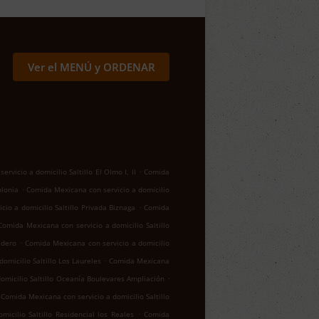
Ver el MENÚ y ORDENAR
.
rvicio a domicilio Saltillo El Olmo I, II
Comida
.
olonia
Comida Mexicana con servicio a domicilio
.
io a domicilio Saltillo Privada Biznaga
Comida
Comida Mexicana con servicio a domicilio Saltillo
.
adero
Comida Mexicana con servicio a domicilio
.
omicilio Saltillo Los Laureles
Comida Mexicana
.
omicilio Saltillo Oceanía Boulevares Ampliación
Comida Mexicana con servicio a domicilio Saltillo
.
icilio Saltillo Residencial los Reales
Comida