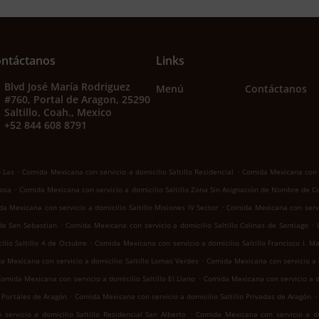
ntáctanos
Links
Blvd José María Rodriguez
Menú
Contáctanos
#760, Portal de Aragon, 25290
Saltillo, Coah., Mexico
+52 844 608 8791
.
.
o Las
Comida Mexicana con servicio a domicilio Saltillo Residencial
Comida Mexicana con se
.
Rosa
Comida Mexicana con servicio a domicilio Saltillo Zona Sin Asignación de Nombre de C
.
a Mexicana con servicio a domicilio Saltillo Misiones IV Sector
Comida Mexicana con servic
.
.
 de San Sebastian
Comida Mexicana con servicio a domicilio Saltillo Colinas de Santiago
.
lio Saltillo 4 de Octubre
Comida Mexicana con servicio a domicilio Saltillo Francisco I. M
.
a Mexicana con servicio a domicilio Saltillo Lomas Verdes
Comida Mexicana con servicio a d
.
omida Mexicana con servicio a domicilio Saltillo El Llano
Comida Mexicana con servicio a d
.
.
o Portales de Aragón
Comida Mexicana con servicio a domicilio Saltillo Privadas de Aragón
.
ervicio a domicilio Saltillo Residencial San Alberto
Comida Mexicana con servicio a dom