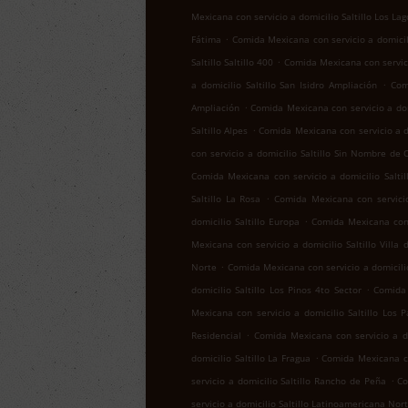
Mexicana con servicio a domicilio Saltillo Los Lag
.
Fátima
Comida Mexicana con servicio a domicil
.
Saltillo Saltillo 400
Comida Mexicana con servicio
.
a domicilio Saltillo San Isidro Ampliación
Com
.
Ampliación
Comida Mexicana con servicio a domi
.
Saltillo Alpes
Comida Mexicana con servicio a do
con servicio a domicilio Saltillo Sin Nombre de 
Comida Mexicana con servicio a domicilio Salti
.
Saltillo La Rosa
Comida Mexicana con servicio
.
domicilio Saltillo Europa
Comida Mexicana con 
Mexicana con servicio a domicilio Saltillo Villa 
.
Norte
Comida Mexicana con servicio a domicilio
.
domicilio Saltillo Los Pinos 4to Sector
Comida 
Mexicana con servicio a domicilio Saltillo Los 
.
Residencial
Comida Mexicana con servicio a dom
.
domicilio Saltillo La Fragua
Comida Mexicana con
.
servicio a domicilio Saltillo Rancho de Peña
Co
servicio a domicilio Saltillo Latinoamericana Nor