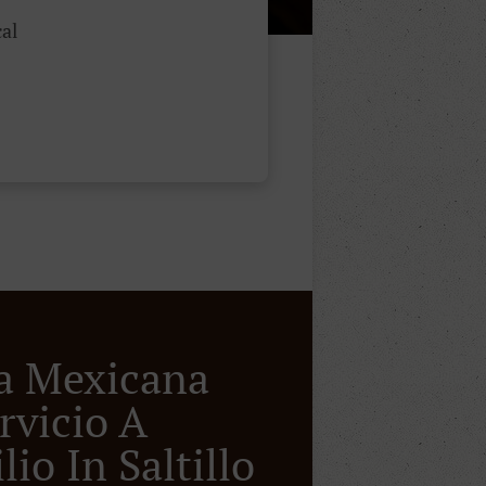
al
a Mexicana
rvicio A
io In Saltillo