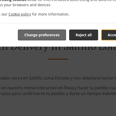
ss your browsers and devices
it our
Cookie policy
for more information.
Change preferences
Reject all
Acce
h Delivery In Saltillo L
zados cerca en Saltillo Loma Dorada y nos deleitaría tomar 
en nuestro menú interactivo en línea y hacer tu pedido cua
utos para confirmarte tu pedido y darte un tiempo individ