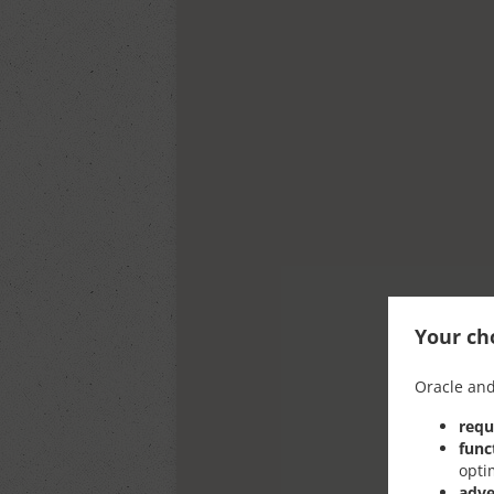
Your cho
Oracle and
requ
func
opti
adve