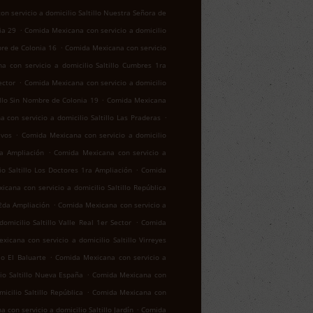
n servicio a domicilio Saltillo Nuestra Señora de
.
ia 29
Comida Mexicana con servicio a domicilio
.
bre de Colonia 16
Comida Mexicana con servicio
a con servicio a domicilio Saltillo Cumbres 1ra
.
ector
Comida Mexicana con servicio a domicilio
.
illo Sin Nombre de Colonia 19
Comida Mexicana
.
 con servicio a domicilio Saltillo Las Praderas
.
ivos
Comida Mexicana con servicio a domicilio
.
za Ampliación
Comida Mexicana con servicio a
.
o Saltillo Los Doctores 1ra Ampliación
Comida
cana con servicio a domicilio Saltillo República
.
 2da Ampliación
Comida Mexicana con servicio a
.
micilio Saltillo Valle Real 1er Sector
Comida
icana con servicio a domicilio Saltillo Virreyes
.
lo El Baluarte
Comida Mexicana con servicio a
.
io Saltillo Nueva España
Comida Mexicana con
.
cilio Saltillo República
Comida Mexicana con
.
con servicio a domicilio Saltillo Jardín
Comida