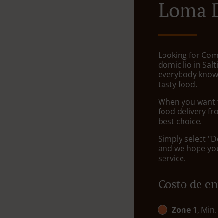
Loma 
Looking for Com
domicilio in Sal
everybody knows
tasty food.
When you want to
food delivery fr
best choice.
Simply select "D
and we hope you'
service.
Costo de en
Zone 1
, Min.