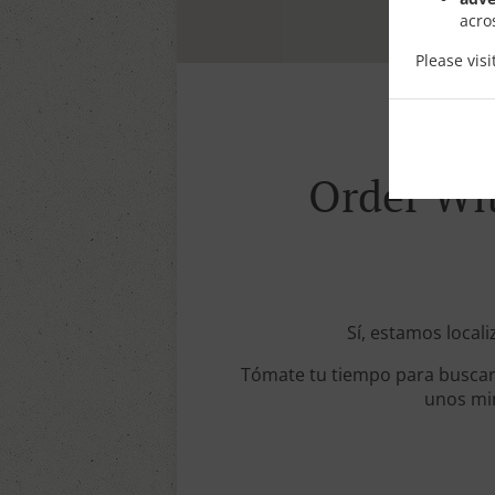
acro
Please vis
Order Wit
Sí, estamos locali
Tómate tu tiempo para buscar 
unos min