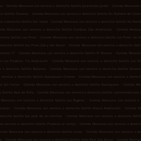
.
.
os
Comida Mexicana con servicio a domicilio Saltillo Jacarandas Jardín
Comida Mexicana co
.
io Saltillo Oceanía
Comida Mexicana con servicio a domicilio Saltillo Sin Nombre de Colon
.
 a domicilio Saltillo San Isidro
Comida Mexicana con servicio a domicilio Saltillo Sin Nom
.
ida Mexicana con servicio a domicilio Saltillo Cumbres 2da Ampliación
Comida Mexican
.
cilio Saltillo Los Pinos
Comida Mexicana con servicio a domicilio Saltillo Los Pinos 1er S
.
micilio Saltillo Los Pinos 2do y 3er Sector
Comida Mexicana con servicio a domicilio Salt
.
.
Colonia 17
Comida Mexicana con servicio a domicilio Saltillo El Rosario
Comida Mexicana
.
llo Las Praderas 1ra Ampliación
Comida Mexicana con servicio a domicilio Saltillo Los Ol
.
 a domicilio Saltillo Bonanza
Comida Mexicana con servicio a domicilio Saltillo Bonan
.
servicio a domicilio Saltillo Guanajuato Oriente
Comida Mexicana con servicio a domicili
.
.
de San Carlos
Comida Mexicana con servicio a domicilio Saltillo Guanajuato
Comida Mexi
.
 Saltillo Real de Peña
Comida Mexicana con servicio a domicilio Saltillo Latinoamericana
.
Mexicana con servicio a domicilio Saltillo Los Ángeles
Comida Mexicana con servicio a do
.
.
Parques
Comida Mexicana con servicio a domicilio Saltillo Kiosco Ampliación
Comida Mex
.
icilio Saltillo San José de los Cerritos
Comida Mexicana con servicio a domicilio Saltil
.
 servicio a domicilio Saltillo Praderas el cortijo
Comida Mexicana con servicio a domicil
.
mida Mexicana con servicio a domicilio Saltillo Issste
Comida Mexicana con servicio a domi
.
.
te
Comida Mexicana con servicio a domicilio Saltillo Valle Real 2do Sector
Comida Mexicana 