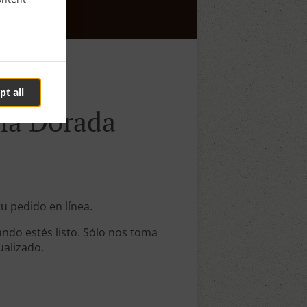
pt all
oma Dorada
tu pedido en línea.
ndo estés listo. Sólo nos toma
ualizado.