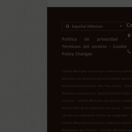
Co
.
Política de privacidad
.
Términos del servicio
Cookie
Policy Changes
Comida Mexicana con servicio a domicilio Saltill
Mexicana con servicio a domicilio Saltillo Santa 
.
Saltillo Fraccionamiento Villa Tres Juncos
Comid
Mexicana con servicio a domicilio Saltillo Villas
.
Valencia
Comida Mexicana con servicio a domici
.
Saltillo Valle de los Almendros 3er Sector
Comid
.
con servicio a domicilio Saltillo las margaritas
C
Comida Mexicana con servicio a domicilio Saltill
.
Residencial San Patricio
Comida Mexicana con s