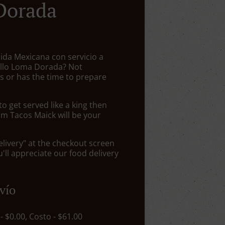
Dorada
ida Mexicana con servicio a
tillo Loma Dorada? Not
 or has the time to prepare
 get served like a king then
om Tacos Maick will be your
elivery" at the checkout screen
ll appreciate our food delivery
vío
 - $0.00, Costo - $61.00