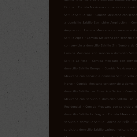
.
Fátima
Comida Mexicana con servicio a domicil
.
Saltillo Saltillo 400
Comida Mexicana con servicio
.
a domicilio Saltillo San Isidro Ampliación
Com
.
Ampliación
Comida Mexicana con servicio a domi
.
Saltillo Alpes
Comida Mexicana con servicio a do
con servicio a domicilio Saltillo Sin Nombre de 
Comida Mexicana con servicio a domicilio Salti
.
Saltillo La Rosa
Comida Mexicana con servicio
.
domicilio Saltillo Europa
Comida Mexicana con 
Mexicana con servicio a domicilio Saltillo Villa 
.
Norte
Comida Mexicana con servicio a domicilio
.
domicilio Saltillo Los Pinos 4to Sector
Comida 
Mexicana con servicio a domicilio Saltillo Los 
.
Residencial
Comida Mexicana con servicio a dom
.
domicilio Saltillo La Fragua
Comida Mexicana con
.
servicio a domicilio Saltillo Rancho de Peña
Co
servicio a domicilio Saltillo Latinoamericana Nor