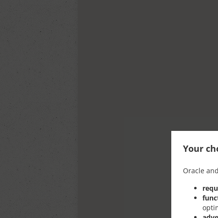
Your cho
Oracle and
requ
func
opti
adve