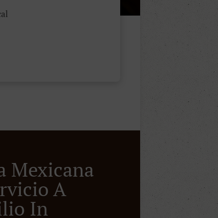
al
a Mexicana
rvicio A
lio In