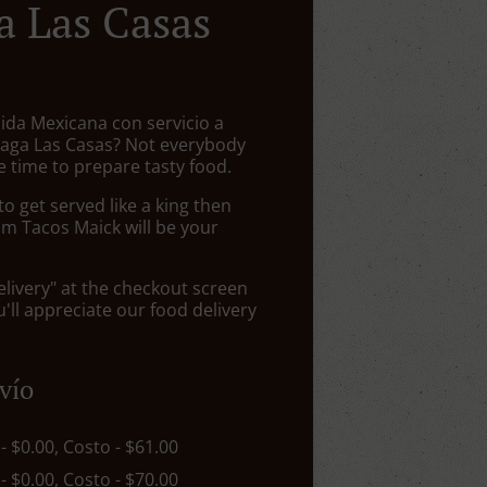
a Las Casas
ida Mexicana con servicio a
teaga Las Casas? Not everybody
 time to prepare tasty food.
 get served like a king then
om Tacos Maick will be your
elivery" at the checkout screen
ll appreciate our food delivery
vío
 - $0.00, Costo - $61.00
 - $0.00, Costo - $70.00