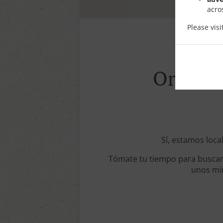
acro
Please vis
Order W
Sí, estamos loca
Tómate tu tiempo para buscar 
unos min