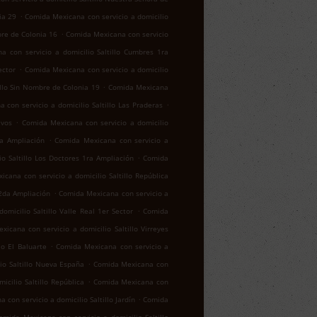
.
ia 29
Comida Mexicana con servicio a domicilio
.
bre de Colonia 16
Comida Mexicana con servicio
a con servicio a domicilio Saltillo Cumbres 1ra
.
ector
Comida Mexicana con servicio a domicilio
.
illo Sin Nombre de Colonia 19
Comida Mexicana
.
 con servicio a domicilio Saltillo Las Praderas
.
ivos
Comida Mexicana con servicio a domicilio
.
za Ampliación
Comida Mexicana con servicio a
.
o Saltillo Los Doctores 1ra Ampliación
Comida
cana con servicio a domicilio Saltillo República
.
 2da Ampliación
Comida Mexicana con servicio a
.
micilio Saltillo Valle Real 1er Sector
Comida
icana con servicio a domicilio Saltillo Virreyes
.
lo El Baluarte
Comida Mexicana con servicio a
.
io Saltillo Nueva España
Comida Mexicana con
.
cilio Saltillo República
Comida Mexicana con
.
con servicio a domicilio Saltillo Jardín
Comida