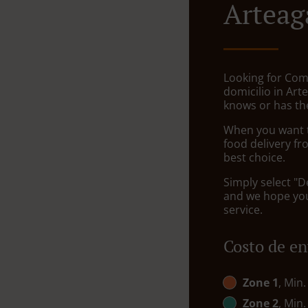
Arteag
Looking for Com
domicilio in Ar
knows or has the
When you want to
food delivery fr
best choice.
Simply select "D
and we hope you'
service.
Costo de en
Zone 1
, Min.
Zone 2
, Min.