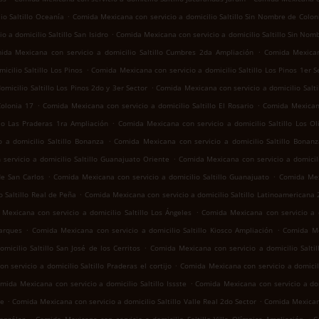
.
io Saltillo Oceanía
Comida Mexicana con servicio a domicilio Saltillo Sin Nombre de Colon
.
 a domicilio Saltillo San Isidro
Comida Mexicana con servicio a domicilio Saltillo Sin Nom
.
ida Mexicana con servicio a domicilio Saltillo Cumbres 2da Ampliación
Comida Mexican
.
cilio Saltillo Los Pinos
Comida Mexicana con servicio a domicilio Saltillo Los Pinos 1er S
.
micilio Saltillo Los Pinos 2do y 3er Sector
Comida Mexicana con servicio a domicilio Salt
.
.
Colonia 17
Comida Mexicana con servicio a domicilio Saltillo El Rosario
Comida Mexicana
.
llo Las Praderas 1ra Ampliación
Comida Mexicana con servicio a domicilio Saltillo Los Ol
.
 a domicilio Saltillo Bonanza
Comida Mexicana con servicio a domicilio Saltillo Bonan
.
servicio a domicilio Saltillo Guanajuato Oriente
Comida Mexicana con servicio a domicili
.
.
de San Carlos
Comida Mexicana con servicio a domicilio Saltillo Guanajuato
Comida Mexi
.
 Saltillo Real de Peña
Comida Mexicana con servicio a domicilio Saltillo Latinoamericana
.
Mexicana con servicio a domicilio Saltillo Los Ángeles
Comida Mexicana con servicio a do
.
.
Parques
Comida Mexicana con servicio a domicilio Saltillo Kiosco Ampliación
Comida Mex
.
icilio Saltillo San José de los Cerritos
Comida Mexicana con servicio a domicilio Saltil
.
 servicio a domicilio Saltillo Praderas el cortijo
Comida Mexicana con servicio a domicil
.
mida Mexicana con servicio a domicilio Saltillo Issste
Comida Mexicana con servicio a domi
.
.
te
Comida Mexicana con servicio a domicilio Saltillo Valle Real 2do Sector
Comida Mexicana 
.
.