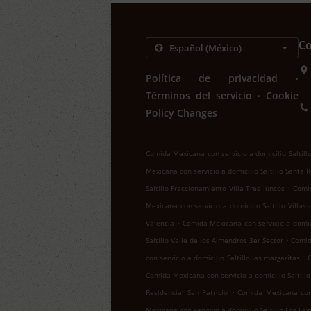
Co
.
Política de privacidad
.
Términos del servicio
Cookie
Policy Changes
Comida Mexicana con servicio a domicilio Saltill
Mexicana con servicio a domicilio Saltillo Santa 
.
Saltillo Fraccionamiento Villa Tres Juncos
Comid
Mexicana con servicio a domicilio Saltillo Villas
.
Valencia
Comida Mexicana con servicio a domici
.
Saltillo Valle de los Almendros 3er Sector
Comid
.
con servicio a domicilio Saltillo las margaritas
C
Comida Mexicana con servicio a domicilio Saltill
.
Residencial San Patricio
Comida Mexicana con s
Mexicana con servicio a domicilio Saltillo Los Lag