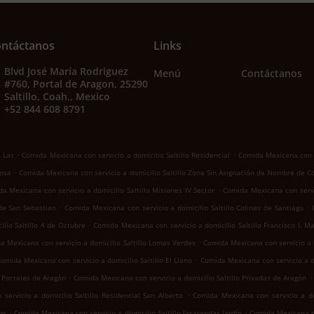
ntáctanos
Links
Blvd José María Rodriguez
Menú
Contáctanos
#760, Portal de Aragon, 25290
Saltillo, Coah., Mexico
+52 844 608 8791
.
.
o Las
Comida Mexicana con servicio a domicilio Saltillo Residencial
Comida Mexicana con se
.
Rosa
Comida Mexicana con servicio a domicilio Saltillo Zona Sin Asignación de Nombre de C
.
a Mexicana con servicio a domicilio Saltillo Misiones IV Sector
Comida Mexicana con servic
.
.
 de San Sebastian
Comida Mexicana con servicio a domicilio Saltillo Colinas de Santiago
.
lio Saltillo 4 de Octubre
Comida Mexicana con servicio a domicilio Saltillo Francisco I. M
.
a Mexicana con servicio a domicilio Saltillo Lomas Verdes
Comida Mexicana con servicio a d
.
omida Mexicana con servicio a domicilio Saltillo El Llano
Comida Mexicana con servicio a d
.
.
o Portales de Aragón
Comida Mexicana con servicio a domicilio Saltillo Privadas de Aragón
.
ervicio a domicilio Saltillo Residencial San Alberto
Comida Mexicana con servicio a dom
.
.
os
Comida Mexicana con servicio a domicilio Saltillo Jacarandas Jardín
Comida Mexicana co