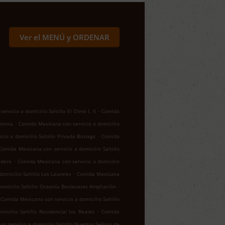
Ver el MENÚ y ORDENAR
.
rvicio a domicilio Saltillo El Olmo I, II
Comida
.
olonia
Comida Mexicana con servicio a domicilio
.
io a domicilio Saltillo Privada Biznaga
Comida
Comida Mexicana con servicio a domicilio Saltillo
.
adero
Comida Mexicana con servicio a domicilio
.
omicilio Saltillo Los Laureles
Comida Mexicana
.
omicilio Saltillo Oceanía Boulevares Ampliación
Comida Mexicana con servicio a domicilio Saltillo
.
icilio Saltillo Residencial los Reales
Comida
n servicio a domicilio Saltillo Nuestra Señora de