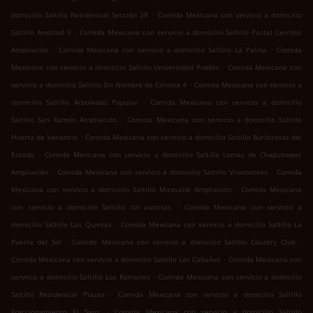
.
domicilio Saltillo Residencial Sección 38
Comida Mexicana con servicio a domicilio
.
Saltillo Amistad II
Comida Mexicana con servicio a domicilio Saltillo Postal Cerritos
.
.
Ampliación
Comida Mexicana con servicio a domicilio Saltillo La Palma
Comida
.
Mexicana con servicio a domicilio Saltillo Universidad Pueblo
Comida Mexicana con
.
servicio a domicilio Saltillo Sin Nombre de Colonia 4
Comida Mexicana con servicio a
.
domicilio Saltillo Arboledas Popular
Comida Mexicana con servicio a domicilio
.
Saltillo San Ramón Ampliación
Comida Mexicana con servicio a domicilio Saltillo
.
Huerta de Venancio
Comida Mexicana con servicio a domicilio Saltillo Burócratas del
.
Estado
Comida Mexicana con servicio a domicilio Saltillo Lomas de Chapultepec
.
.
Ampliación
Comida Mexicana con servicio a domicilio Saltillo Viramontes
Comida
.
Mexicana con servicio a domicilio Saltillo Miravalle Ampliación
Comida Mexicana
.
con servicio a domicilio Saltillo col austrias
Comida Mexicana con servicio a
.
domicilio Saltillo Las Quintas
Comida Mexicana con servicio a domicilio Saltillo La
.
.
Puerta del Sol
Comida Mexicana con servicio a domicilio Saltillo Country Club
.
Comida Mexicana con servicio a domicilio Saltillo Las Cabañas
Comida Mexicana con
.
servicio a domicilio Saltillo Los Ramones
Comida Mexicana con servicio a domicilio
.
Saltillo Residencial Plazas
Comida Mexicana con servicio a domicilio Saltillo
.
Fraccionamiento El Sauz
Comida Mexicana con servicio a domicilio Saltillo