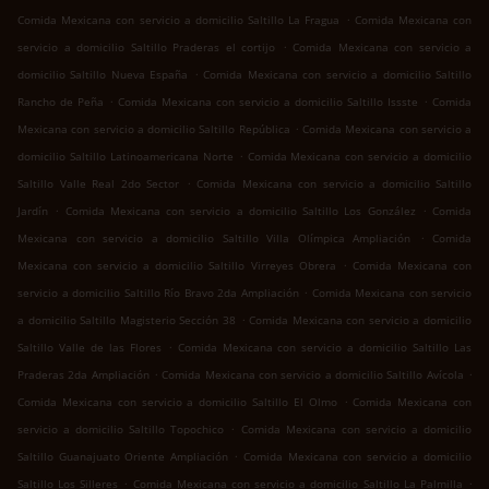
.
Comida Mexicana con servicio a domicilio Saltillo La Fragua
Comida Mexicana con
.
servicio a domicilio Saltillo Praderas el cortijo
Comida Mexicana con servicio a
.
domicilio Saltillo Nueva España
Comida Mexicana con servicio a domicilio Saltillo
.
.
Rancho de Peña
Comida Mexicana con servicio a domicilio Saltillo Issste
Comida
.
Mexicana con servicio a domicilio Saltillo República
Comida Mexicana con servicio a
.
domicilio Saltillo Latinoamericana Norte
Comida Mexicana con servicio a domicilio
.
Saltillo Valle Real 2do Sector
Comida Mexicana con servicio a domicilio Saltillo
.
.
Jardín
Comida Mexicana con servicio a domicilio Saltillo Los González
Comida
.
Mexicana con servicio a domicilio Saltillo Villa Olímpica Ampliación
Comida
.
Mexicana con servicio a domicilio Saltillo Virreyes Obrera
Comida Mexicana con
.
servicio a domicilio Saltillo Río Bravo 2da Ampliación
Comida Mexicana con servicio
.
a domicilio Saltillo Magisterio Sección 38
Comida Mexicana con servicio a domicilio
.
Saltillo Valle de las Flores
Comida Mexicana con servicio a domicilio Saltillo Las
.
.
Praderas 2da Ampliación
Comida Mexicana con servicio a domicilio Saltillo Avícola
.
Comida Mexicana con servicio a domicilio Saltillo El Olmo
Comida Mexicana con
.
servicio a domicilio Saltillo Topochico
Comida Mexicana con servicio a domicilio
.
Saltillo Guanajuato Oriente Ampliación
Comida Mexicana con servicio a domicilio
.
.
Saltillo Los Silleres
Comida Mexicana con servicio a domicilio Saltillo La Palmilla