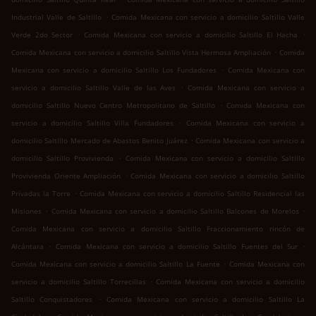
.
Industrial Valle de Saltillo
Comida Mexicana con servicio a domicilio Saltillo Valle
.
.
Verde 2do Sector
Comida Mexicana con servicio a domicilio Saltillo El Hacha
.
Comida Mexicana con servicio a domicilio Saltillo Vista Hermosa Ampliación
Comida
.
Mexicana con servicio a domicilio Saltillo Los Fundadores
Comida Mexicana con
.
servicio a domicilio Saltillo Valle de las Aves
Comida Mexicana con servicio a
.
domicilio Saltillo Nuevo Centro Metropolitano de Saltillo
Comida Mexicana con
.
servicio a domicilio Saltillo Villa Fundadores
Comida Mexicana con servicio a
.
domicilio Saltillo Mercado de Abastos Benito Juárez
Comida Mexicana con servicio a
.
domicilio Saltillo Provivienda
Comida Mexicana con servicio a domicilio Saltillo
.
Provivienda Oriente Ampliación
Comida Mexicana con servicio a domicilio Saltillo
.
Privadas la Torre
Comida Mexicana con servicio a domicilio Saltillo Residencial las
.
.
Misiones
Comida Mexicana con servicio a domicilio Saltillo Balcones de Morelos
Comida Mexicana con servicio a domicilio Saltillo Fraccionamiento rincón de
.
.
Alcántara
Comida Mexicana con servicio a domicilio Saltillo Fuentes del Sur
.
Comida Mexicana con servicio a domicilio Saltillo La Fuente
Comida Mexicana con
.
servicio a domicilio Saltillo Torrecillas
Comida Mexicana con servicio a domicilio
.
Saltillo Conquistadores
Comida Mexicana con servicio a domicilio Saltillo La
.
.