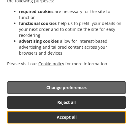
the following purposes:
.
Arteaga Privada Buenos Aires
Comida Mexicana con servicio a domicilio Arteaga Las
.
.
Casas
Comida Mexicana con servicio a domicilio Arteaga 4 de Octubre
Comida
required cookies
are necessary for the site to
.
function
Mexicana con servicio a domicilio Arteaga Francisco I. Madero
Comida Mexicana con
functional cookies
help us to prefill your details on
.
servicio a domicilio Arteaga San Isidro de Las Palomas
Comida Mexicana con
your next order and to optimize the site for easy
.
servicio a domicilio Arteaga Sin Nombre De Colonia
Comida Mexicana con servicio a
reordering
.
domicilio Arteaga Canoas
Comida Mexicana con servicio a domicilio Arteaga Sector
advertising cookies
allow for interest-based
.
.
advertising and tailored content across your
G
Comida Mexicana con servicio a domicilio Arteaga Sector F
Comida Mexicana con
browsers and devices
.
servicio a domicilio Arteaga Fracc. Las Delicias
Comida Mexicana con servicio a
.
domicilio Arteaga Cipreses
Comida Mexicana con servicio a domicilio Arteaga Postal
Please visit our
Cookie policy
for more information.
.
.
Cerritos
Comida Mexicana con servicio a domicilio Arteaga Col. Las Casas
Comida
.
Mexicana con servicio a domicilio Arteaga Ejidal
Comida Mexicana con servicio a
.
domicilio Arteaga Gas Daniel
Comida Mexicana con servicio a domicilio Arteaga El
Change preferences
.
.
Pirul
Comida Mexicana con servicio a domicilio Arteaga Centro
Comida Mexicana
.
con servicio a domicilio Arteaga
Comida Mexicana con servicio a domicilio Jardines
Reject all
.
de los Bosques
Comida Mexicana con servicio a domicilio Saltillo 2000 7A Etapa
.
Saltillo 2000 7ma Etapa
Comida Mexicana con servicio a domicilio Saltillo 2000 7A
Accept all
.
.
Etapa
Comida Mexicana con servicio a domicilio Zaragoza 4to Sector Ampliación
.
Comida Mexicana con servicio a domicilio Los Cedros
Comida Mexicana con servicio