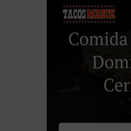
Comida 
Domic
Cer