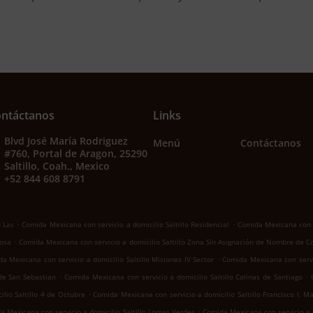
ntáctanos
Links
Blvd José María Rodriguez
Menú
Contáctanos
#760, Portal de Aragon, 25290
Saltillo, Coah., Mexico
+52 844 608 8791
.
.
o Las
Comida Mexicana con servicio a domicilio Saltillo Residencial
Comida Mexicana con se
.
Rosa
Comida Mexicana con servicio a domicilio Saltillo Zona Sin Asignación de Nombre de C
.
a Mexicana con servicio a domicilio Saltillo Misiones IV Sector
Comida Mexicana con servic
.
.
 de San Sebastian
Comida Mexicana con servicio a domicilio Saltillo Colinas de Santiago
.
lio Saltillo 4 de Octubre
Comida Mexicana con servicio a domicilio Saltillo Francisco I. M
.
a Mexicana con servicio a domicilio Saltillo Lomas Verdes
Comida Mexicana con servicio a d