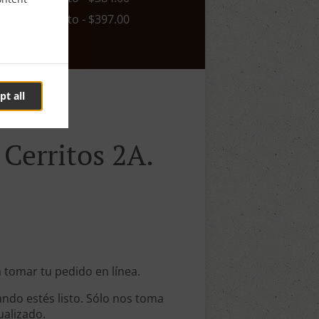
n. - $0.00, Costo - $397.00
pt all
 Cerritos 2A.
a tomar tu pedido en línea.
ndo estés listo. Sólo nos toma
ualizado.