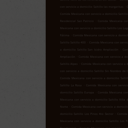
.
con servicio a domicilio Saltillo las margaritas
C
Comida Mexicana con servicio a domicilio Saltill
.
Residencial San Patricio
Comida Mexicana con s
Mexicana con servicio a domicilio Saltillo Los Lag
.
Fátima
Comida Mexicana con servicio a domicil
.
Saltillo Saltillo 400
Comida Mexicana con servicio
.
a domicilio Saltillo San Isidro Ampliación
Com
.
Ampliación
Comida Mexicana con servicio a domi
.
Saltillo Alpes
Comida Mexicana con servicio a do
con servicio a domicilio Saltillo Sin Nombre de 
Comida Mexicana con servicio a domicilio Salti
.
Saltillo La Rosa
Comida Mexicana con servicio
.
domicilio Saltillo Europa
Comida Mexicana con 
Mexicana con servicio a domicilio Saltillo Villa 
.
Norte
Comida Mexicana con servicio a domicilio
.
domicilio Saltillo Los Pinos 4to Sector
Comida 
Mexicana con servicio a domicilio Saltillo Los 
.