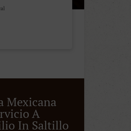
al
a Mexicana
rvicio A
io In Saltillo