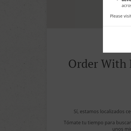
acro
Please vis
Order With D
Sí, estamos localizados ce
Tómate tu tiempo para buscar 
unos min