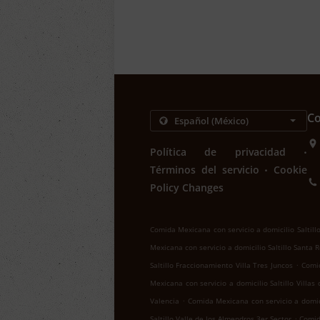
Co
.
Política de privacidad
.
Términos del servicio
Cookie
Policy Changes
Comida Mexicana con servicio a domicilio Saltill
Mexicana con servicio a domicilio Saltillo Santa 
.
Saltillo Fraccionamiento Villa Tres Juncos
Comid
Mexicana con servicio a domicilio Saltillo Villas
.
Valencia
Comida Mexicana con servicio a domici
.
Saltillo Valle de los Almendros 3er Sector
Comid