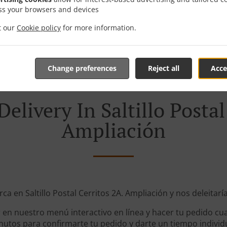
ss your browsers and devices
Zone 31
, Mi
it our
Cookie policy
for more information.
Change preferences
Reject all
Acce
elivery In Saltillo Postal
Ampliación
rca en Saltillo Postal Cerritos 2A. Ampliación y nos deleitarí
en nuestro menú interactivo en línea y hacer tu pedido cua
utos para confirmarte tu pedido y darte un tiempo individ