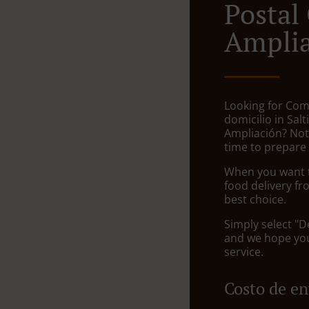
Postal 
Ampli
Looking for Com
domicilio in Salt
Ampliación? Not
time to prepare 
When you want to
food delivery fr
best choice.
Simply select "D
and we hope you'
service.
Costo de en