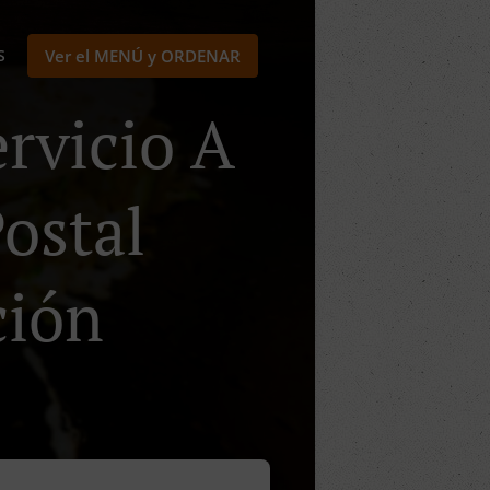
S
Ver el MENÚ y ORDENAR
rvicio A
Postal
ción