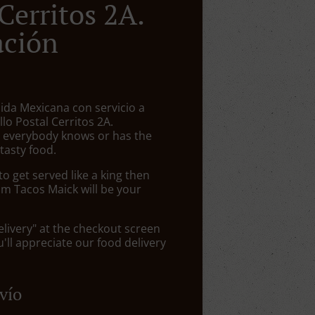
Cerritos 2A.
ación
ida Mexicana con servicio a
illo Postal Cerritos 2A.
 everybody knows or has the
tasty food.
 get served like a king then
om Tacos Maick will be your
elivery" at the checkout screen
ll appreciate our food delivery
vío