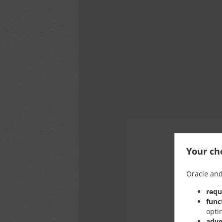
Your cho
Oracle and
requ
func
opti
adve