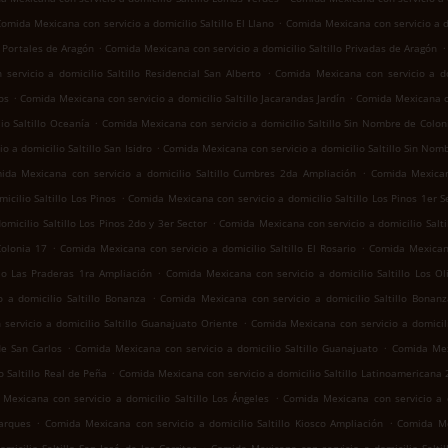
.
omida Mexicana con servicio a domicilio Saltillo El Llano
Comida Mexicana con servicio a d
.
.
o Portales de Aragón
Comida Mexicana con servicio a domicilio Saltillo Privadas de Aragón
.
ervicio a domicilio Saltillo Residencial San Alberto
Comida Mexicana con servicio a dom
.
.
os
Comida Mexicana con servicio a domicilio Saltillo Jacarandas Jardín
Comida Mexicana co
.
io Saltillo Oceanía
Comida Mexicana con servicio a domicilio Saltillo Sin Nombre de Colon
.
 a domicilio Saltillo San Isidro
Comida Mexicana con servicio a domicilio Saltillo Sin Nom
.
ida Mexicana con servicio a domicilio Saltillo Cumbres 2da Ampliación
Comida Mexican
.
cilio Saltillo Los Pinos
Comida Mexicana con servicio a domicilio Saltillo Los Pinos 1er S
.
micilio Saltillo Los Pinos 2do y 3er Sector
Comida Mexicana con servicio a domicilio Salt
.
.
Colonia 17
Comida Mexicana con servicio a domicilio Saltillo El Rosario
Comida Mexicana
.
llo Las Praderas 1ra Ampliación
Comida Mexicana con servicio a domicilio Saltillo Los Ol
.
 a domicilio Saltillo Bonanza
Comida Mexicana con servicio a domicilio Saltillo Bonan
.
servicio a domicilio Saltillo Guanajuato Oriente
Comida Mexicana con servicio a domicili
.
.
de San Carlos
Comida Mexicana con servicio a domicilio Saltillo Guanajuato
Comida Mexi
.
 Saltillo Real de Peña
Comida Mexicana con servicio a domicilio Saltillo Latinoamericana
.
Mexicana con servicio a domicilio Saltillo Los Ángeles
Comida Mexicana con servicio a do
.
.
Parques
Comida Mexicana con servicio a domicilio Saltillo Kiosco Ampliación
Comida Mex
.