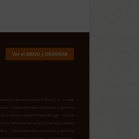
Ver el MENÚ y ORDENAR
.
rvicio a domicilio Saltillo El Olmo I, II
Comida
.
olonia
Comida Mexicana con servicio a domicilio
.
io a domicilio Saltillo Privada Biznaga
Comida
Comida Mexicana con servicio a domicilio Saltillo
.
adero
Comida Mexicana con servicio a domicilio
.
omicilio Saltillo Los Laureles
Comida Mexicana