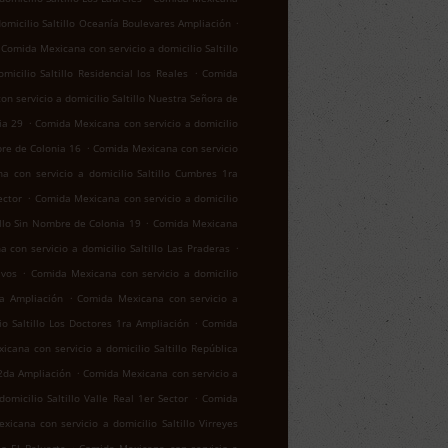
.
omicilio Saltillo Oceanía Boulevares Ampliación
Comida Mexicana con servicio a domicilio Saltillo
.
icilio Saltillo Residencial los Reales
Comida
n servicio a domicilio Saltillo Nuestra Señora de
.
ia 29
Comida Mexicana con servicio a domicilio
.
bre de Colonia 16
Comida Mexicana con servicio
a con servicio a domicilio Saltillo Cumbres 1ra
.
ector
Comida Mexicana con servicio a domicilio
.
illo Sin Nombre de Colonia 19
Comida Mexicana
.
 con servicio a domicilio Saltillo Las Praderas
.
ivos
Comida Mexicana con servicio a domicilio
.
za Ampliación
Comida Mexicana con servicio a
.
o Saltillo Los Doctores 1ra Ampliación
Comida
cana con servicio a domicilio Saltillo República
.
 2da Ampliación
Comida Mexicana con servicio a
.
micilio Saltillo Valle Real 1er Sector
Comida
icana con servicio a domicilio Saltillo Virreyes
.