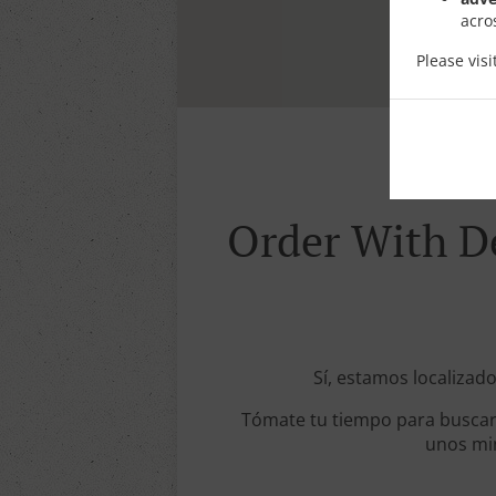
acro
Please vis
Order With De
Sí, estamos localizado
Tómate tu tiempo para buscar 
unos min