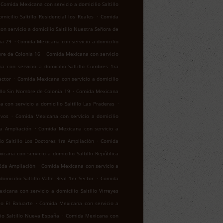
Comida Mexicana con servicio a domicilio Saltillo
.
icilio Saltillo Residencial los Reales
Comida
n servicio a domicilio Saltillo Nuestra Señora de
.
ia 29
Comida Mexicana con servicio a domicilio
.
bre de Colonia 16
Comida Mexicana con servicio
a con servicio a domicilio Saltillo Cumbres 1ra
.
ector
Comida Mexicana con servicio a domicilio
.
illo Sin Nombre de Colonia 19
Comida Mexicana
.
 con servicio a domicilio Saltillo Las Praderas
.
ivos
Comida Mexicana con servicio a domicilio
.
za Ampliación
Comida Mexicana con servicio a
.
o Saltillo Los Doctores 1ra Ampliación
Comida
cana con servicio a domicilio Saltillo República
.
 2da Ampliación
Comida Mexicana con servicio a
.
micilio Saltillo Valle Real 1er Sector
Comida
icana con servicio a domicilio Saltillo Virreyes
.
lo El Baluarte
Comida Mexicana con servicio a
.
io Saltillo Nueva España
Comida Mexicana con