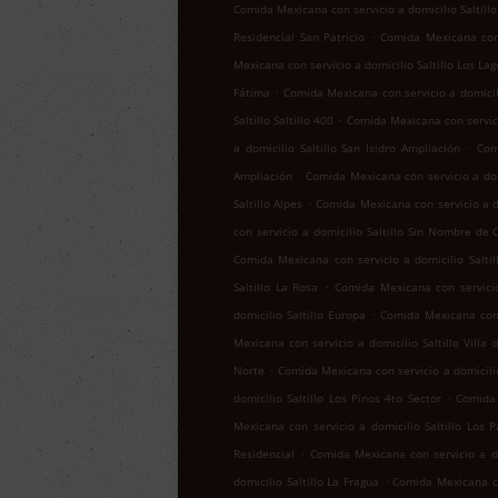
Comida Mexicana con servicio a domicilio Saltill
.
Residencial San Patricio
Comida Mexicana con s
Mexicana con servicio a domicilio Saltillo Los Lag
.
Fátima
Comida Mexicana con servicio a domicil
.
Saltillo Saltillo 400
Comida Mexicana con servicio
.
a domicilio Saltillo San Isidro Ampliación
Com
.
Ampliación
Comida Mexicana con servicio a domi
.
Saltillo Alpes
Comida Mexicana con servicio a do
con servicio a domicilio Saltillo Sin Nombre de 
Comida Mexicana con servicio a domicilio Salti
.
Saltillo La Rosa
Comida Mexicana con servicio
.
domicilio Saltillo Europa
Comida Mexicana con 
Mexicana con servicio a domicilio Saltillo Villa 
.
Norte
Comida Mexicana con servicio a domicilio
.
domicilio Saltillo Los Pinos 4to Sector
Comida 
Mexicana con servicio a domicilio Saltillo Los 
.
Residencial
Comida Mexicana con servicio a dom
.
domicilio Saltillo La Fragua
Comida Mexicana con