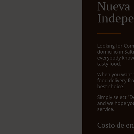
Nueva
Indepe
Looking for Com
domicilio in Sal
everybody knows
tasty food.
When you want to
food delivery fr
best choice.
Simply select "D
and we hope you'
service.
Costo de en