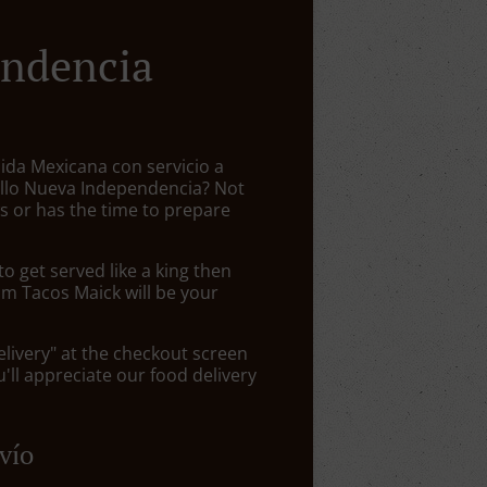
ndencia
ida Mexicana con servicio a
tillo Nueva Independencia? Not
 or has the time to prepare
 get served like a king then
om Tacos Maick will be your
elivery" at the checkout screen
ll appreciate our food delivery
vío