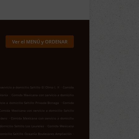
Ver el MENÚ y ORDENAR
.
rvicio a domicilio Saltillo El Olmo I, II
Comida
.
olonia
Comida Mexicana con servicio a domicilio
.
io a domicilio Saltillo Privada Biznaga
Comida
Comida Mexicana con servicio a domicilio Saltillo
.
adero
Comida Mexicana con servicio a domicilio
.
omicilio Saltillo Los Laureles
Comida Mexicana
.
omicilio Saltillo Oceanía Boulevares Ampliación