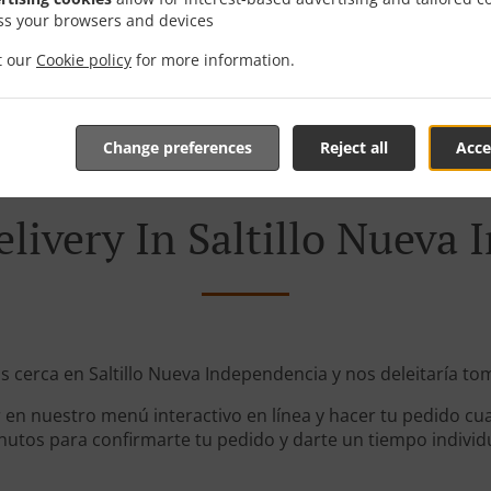
ss your browsers and devices
Zone 31
, Mi
it our
Cookie policy
for more information.
Change preferences
Reject all
Acce
livery In Saltillo Nueva
s cerca en Saltillo Nueva Independencia y nos deleitaría to
en nuestro menú interactivo en línea y hacer tu pedido cua
utos para confirmarte tu pedido y darte un tiempo individ