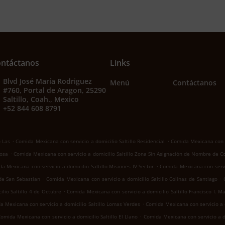
ntáctanos
Links
Blvd José María Rodriguez
Menú
Contáctanos
#760, Portal de Aragon, 25290
Saltillo, Coah., Mexico
+52 844 608 8791
.
.
o Las
Comida Mexicana con servicio a domicilio Saltillo Residencial
Comida Mexicana con se
.
Rosa
Comida Mexicana con servicio a domicilio Saltillo Zona Sin Asignación de Nombre de C
.
a Mexicana con servicio a domicilio Saltillo Misiones IV Sector
Comida Mexicana con servic
.
.
 de San Sebastian
Comida Mexicana con servicio a domicilio Saltillo Colinas de Santiago
.
lio Saltillo 4 de Octubre
Comida Mexicana con servicio a domicilio Saltillo Francisco I. M
.
a Mexicana con servicio a domicilio Saltillo Lomas Verdes
Comida Mexicana con servicio a d
.
omida Mexicana con servicio a domicilio Saltillo El Llano
Comida Mexicana con servicio a d