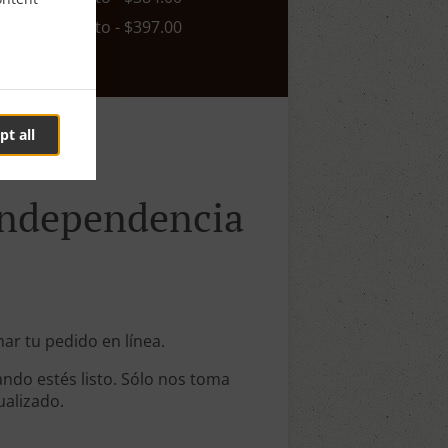
n. - $0.00, Costo - $397.00
pt all
 Independencia
mar tu pedido en línea.
ndo estés listo. Sólo nos toma
ualizado.