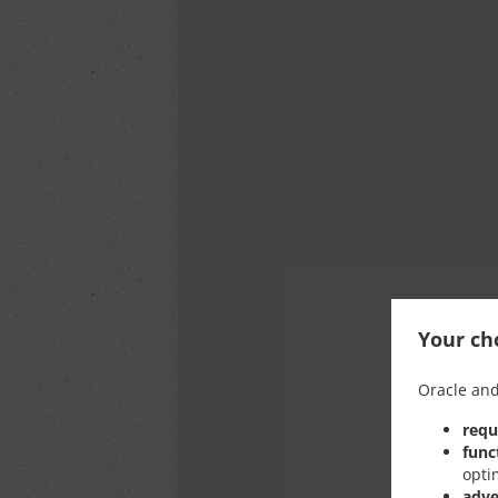
Your cho
Oracle and
requ
func
opti
adve