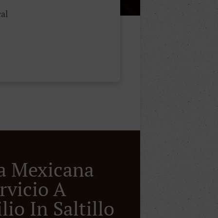
al
a Mexicana
rvicio A
io In Saltillo