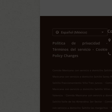
Co
.
Política de privacidad
.
Términos del servicio
Cookie
Policy Changes
Comida Mexicana con servicio a domicilio Saltill
Mexicana con servicio a domicilio Saltillo Santa 
.
Saltillo Fraccionamiento Villa Tres Juncos
Comid
Mexicana con servicio a domicilio Saltillo Villas
.
Valencia
Comida Mexicana con servicio a domici
.
Saltillo Valle de los Almendros 3er Sector
Comid
.
con servicio a domicilio Saltillo las margaritas
C