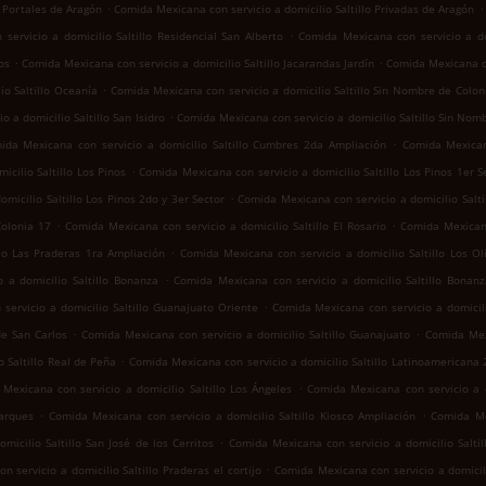
.
.
o Portales de Aragón
Comida Mexicana con servicio a domicilio Saltillo Privadas de Aragón
.
ervicio a domicilio Saltillo Residencial San Alberto
Comida Mexicana con servicio a dom
.
.
os
Comida Mexicana con servicio a domicilio Saltillo Jacarandas Jardín
Comida Mexicana co
.
io Saltillo Oceanía
Comida Mexicana con servicio a domicilio Saltillo Sin Nombre de Colon
.
 a domicilio Saltillo San Isidro
Comida Mexicana con servicio a domicilio Saltillo Sin Nom
.
ida Mexicana con servicio a domicilio Saltillo Cumbres 2da Ampliación
Comida Mexican
.
cilio Saltillo Los Pinos
Comida Mexicana con servicio a domicilio Saltillo Los Pinos 1er S
.
micilio Saltillo Los Pinos 2do y 3er Sector
Comida Mexicana con servicio a domicilio Salt
.
.
Colonia 17
Comida Mexicana con servicio a domicilio Saltillo El Rosario
Comida Mexicana
.
llo Las Praderas 1ra Ampliación
Comida Mexicana con servicio a domicilio Saltillo Los Ol
.
 a domicilio Saltillo Bonanza
Comida Mexicana con servicio a domicilio Saltillo Bonan
.
servicio a domicilio Saltillo Guanajuato Oriente
Comida Mexicana con servicio a domicili
.
.
de San Carlos
Comida Mexicana con servicio a domicilio Saltillo Guanajuato
Comida Mexi
.
 Saltillo Real de Peña
Comida Mexicana con servicio a domicilio Saltillo Latinoamericana
.
Mexicana con servicio a domicilio Saltillo Los Ángeles
Comida Mexicana con servicio a do
.
.
Parques
Comida Mexicana con servicio a domicilio Saltillo Kiosco Ampliación
Comida Mex
.
icilio Saltillo San José de los Cerritos
Comida Mexicana con servicio a domicilio Saltil
.
 servicio a domicilio Saltillo Praderas el cortijo
Comida Mexicana con servicio a domicil