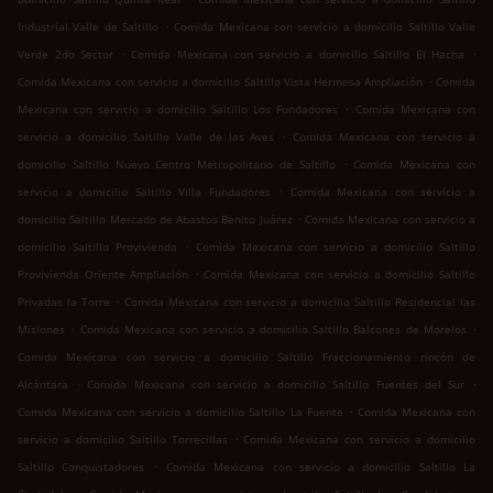
.
Industrial Valle de Saltillo
Comida Mexicana con servicio a domicilio Saltillo Valle
.
.
Verde 2do Sector
Comida Mexicana con servicio a domicilio Saltillo El Hacha
.
Comida Mexicana con servicio a domicilio Saltillo Vista Hermosa Ampliación
Comida
.
Mexicana con servicio a domicilio Saltillo Los Fundadores
Comida Mexicana con
.
servicio a domicilio Saltillo Valle de las Aves
Comida Mexicana con servicio a
.
domicilio Saltillo Nuevo Centro Metropolitano de Saltillo
Comida Mexicana con
.
servicio a domicilio Saltillo Villa Fundadores
Comida Mexicana con servicio a
.
domicilio Saltillo Mercado de Abastos Benito Juárez
Comida Mexicana con servicio a
.
domicilio Saltillo Provivienda
Comida Mexicana con servicio a domicilio Saltillo
.
Provivienda Oriente Ampliación
Comida Mexicana con servicio a domicilio Saltillo
.
Privadas la Torre
Comida Mexicana con servicio a domicilio Saltillo Residencial las
.
.
Misiones
Comida Mexicana con servicio a domicilio Saltillo Balcones de Morelos
Comida Mexicana con servicio a domicilio Saltillo Fraccionamiento rincón de
.
.
Alcántara
Comida Mexicana con servicio a domicilio Saltillo Fuentes del Sur
.
Comida Mexicana con servicio a domicilio Saltillo La Fuente
Comida Mexicana con
.
servicio a domicilio Saltillo Torrecillas
Comida Mexicana con servicio a domicilio
.
Saltillo Conquistadores
Comida Mexicana con servicio a domicilio Saltillo La
.
.