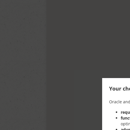
Your cho
Oracle and
requ
func
opti
adve