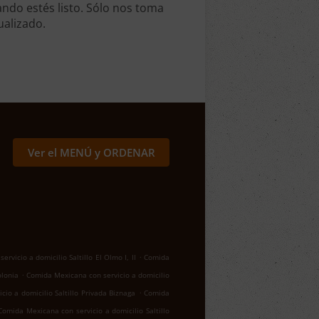
ndo estés listo. Sólo nos toma
ualizado.
Ver el MENÚ y ORDENAR
.
rvicio a domicilio Saltillo El Olmo I, II
Comida
.
olonia
Comida Mexicana con servicio a domicilio
.
io a domicilio Saltillo Privada Biznaga
Comida
Comida Mexicana con servicio a domicilio Saltillo