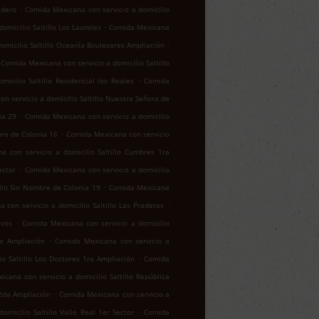
.
adero
Comida Mexicana con servicio a domicilio
.
omicilio Saltillo Los Laureles
Comida Mexicana
.
omicilio Saltillo Oceanía Boulevares Ampliación
Comida Mexicana con servicio a domicilio Saltillo
.
icilio Saltillo Residencial los Reales
Comida
n servicio a domicilio Saltillo Nuestra Señora de
.
ia 29
Comida Mexicana con servicio a domicilio
.
bre de Colonia 16
Comida Mexicana con servicio
a con servicio a domicilio Saltillo Cumbres 1ra
.
ector
Comida Mexicana con servicio a domicilio
.
illo Sin Nombre de Colonia 19
Comida Mexicana
.
 con servicio a domicilio Saltillo Las Praderas
.
ivos
Comida Mexicana con servicio a domicilio
.
za Ampliación
Comida Mexicana con servicio a
.
o Saltillo Los Doctores 1ra Ampliación
Comida
cana con servicio a domicilio Saltillo República
.
 2da Ampliación
Comida Mexicana con servicio a
.
micilio Saltillo Valle Real 1er Sector
Comida