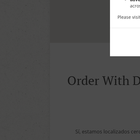
acro
Please vis
Order With De
Sí, estamos localizados cer