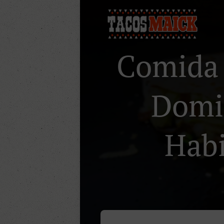
Comida 
Domic
Habi