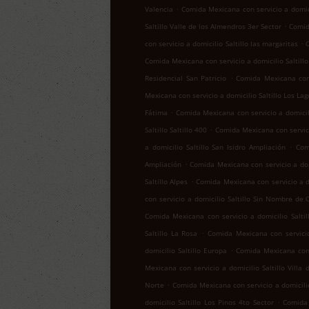
.
Valencia
Comida Mexicana con servicio a domici
.
Saltillo Valle de los Almendros 3er Sector
Comid
.
con servicio a domicilio Saltillo las margaritas
C
Comida Mexicana con servicio a domicilio Saltill
.
Residencial San Patricio
Comida Mexicana con s
Mexicana con servicio a domicilio Saltillo Los Lag
.
Fátima
Comida Mexicana con servicio a domicil
.
Saltillo Saltillo 400
Comida Mexicana con servicio
.
a domicilio Saltillo San Isidro Ampliación
Com
.
Ampliación
Comida Mexicana con servicio a domi
.
Saltillo Alpes
Comida Mexicana con servicio a do
con servicio a domicilio Saltillo Sin Nombre de 
Comida Mexicana con servicio a domicilio Salti
.
Saltillo La Rosa
Comida Mexicana con servicio
.
domicilio Saltillo Europa
Comida Mexicana con 
Mexicana con servicio a domicilio Saltillo Villa 
.
Norte
Comida Mexicana con servicio a domicilio
.
domicilio Saltillo Los Pinos 4to Sector
Comida 