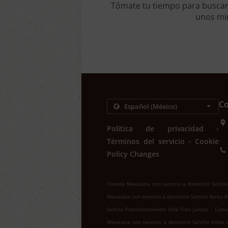
Tómate tu tiempo para buscar 
unos min
Co
.
Política de privacidad
.
Términos del servicio
Cookie
Policy Changes
Comida Mexicana con servicio a domicilio Saltill
Mexicana con servicio a domicilio Saltillo Santa 
.
Saltillo Fraccionamiento Villa Tres Juncos
Comid
Mexicana con servicio a domicilio Saltillo Villas