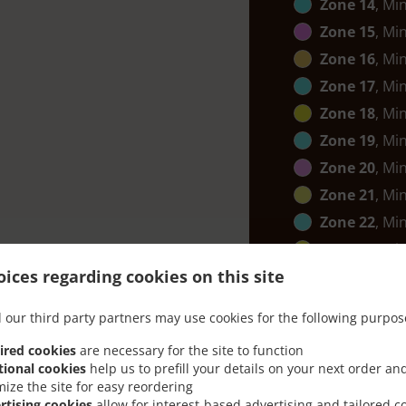
Zone 14
, Mi
Zone 15
, Mi
Zone 16
, Mi
Zone 17
, Mi
Zone 18
, Mi
Zone 19
, Mi
Zone 20
, Mi
Zone 21
, Mi
Zone 22
, Mi
Zone 23
, Mi
ices regarding cookies on this site
Zone 24
, Mi
Zone 25
, Mi
 our third party partners may use cookies for the following purpos
Zone 26
, Mi
ired cookies
are necessary for the site to function
Zone 27
, Mi
tional cookies
help us to prefill your details on your next order an
Zone 28
, Mi
mize the site for easy reordering
rtising cookies
allow for interest-based advertising and tailored c