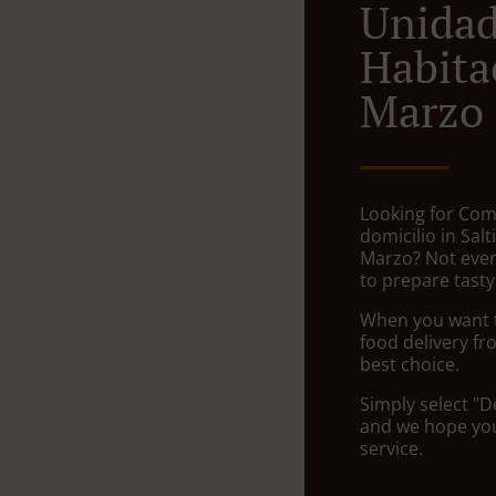
Unida
Habita
Marzo
Looking for Com
domicilio in Sal
Marzo? Not ever
to prepare tasty
When you want to
food delivery fr
best choice.
Simply select "D
and we hope you'
service.