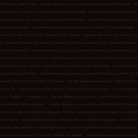
.
lio Saltillo 4 de Octubre
Comida Mexicana con servicio a domicilio Saltillo Francisco I. M
.
a Mexicana con servicio a domicilio Saltillo Lomas Verdes
Comida Mexicana con servicio a d
.
omida Mexicana con servicio a domicilio Saltillo El Llano
Comida Mexicana con servicio a d
.
.
o Portales de Aragón
Comida Mexicana con servicio a domicilio Saltillo Privadas de Aragón
.
ervicio a domicilio Saltillo Residencial San Alberto
Comida Mexicana con servicio a dom
.
.
os
Comida Mexicana con servicio a domicilio Saltillo Jacarandas Jardín
Comida Mexicana co
.
io Saltillo Oceanía
Comida Mexicana con servicio a domicilio Saltillo Sin Nombre de Colon
.
 a domicilio Saltillo San Isidro
Comida Mexicana con servicio a domicilio Saltillo Sin Nom
.
ida Mexicana con servicio a domicilio Saltillo Cumbres 2da Ampliación
Comida Mexican
.
cilio Saltillo Los Pinos
Comida Mexicana con servicio a domicilio Saltillo Los Pinos 1er S
.
micilio Saltillo Los Pinos 2do y 3er Sector
Comida Mexicana con servicio a domicilio Salt
.
.
Colonia 17
Comida Mexicana con servicio a domicilio Saltillo El Rosario
Comida Mexicana
.
llo Las Praderas 1ra Ampliación
Comida Mexicana con servicio a domicilio Saltillo Los Ol
.
 a domicilio Saltillo Bonanza
Comida Mexicana con servicio a domicilio Saltillo Bonan
.
servicio a domicilio Saltillo Guanajuato Oriente
Comida Mexicana con servicio a domicili
.
.
de San Carlos
Comida Mexicana con servicio a domicilio Saltillo Guanajuato
Comida Mexi
.
 Saltillo Real de Peña
Comida Mexicana con servicio a domicilio Saltillo Latinoamericana
.
Mexicana con servicio a domicilio Saltillo Los Ángeles
Comida Mexicana con servicio a do