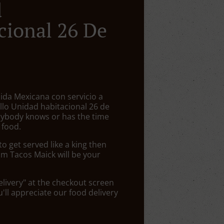
d
cional 26 De
ida Mexicana con servicio a
tillo Unidad habitacional 26 de
ybody knows or has the time
 food.
 get served like a king then
om Tacos Maick will be your
elivery" at the checkout screen
ll appreciate our food delivery