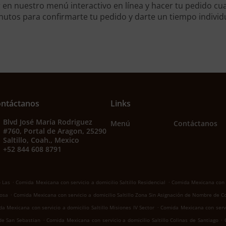
en nuestro menú interactivo en línea y hacer tu pedido cua
utos para confirmarte tu pedido y darte un tiempo individ
ntáctanos
Links
Blvd José María Rodriguez
Menú
Contáctanos
#760, Portal de Aragon, 25290
Saltillo, Coah., Mexico
+52 844 608 8791
.
.
o Las
Comida Mexicana con servicio a domicilio Saltillo Residencial
Comida Mexicana con se
.
Rosa
Comida Mexicana con servicio a domicilio Saltillo Zona Sin Asignación de Nombre de C
.
a Mexicana con servicio a domicilio Saltillo Misiones IV Sector
Comida Mexicana con servic
.
.
 de San Sebastian
Comida Mexicana con servicio a domicilio Saltillo Colinas de Santiago