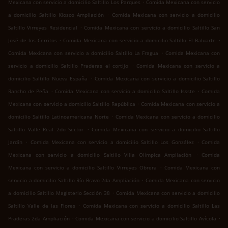
.
Mexicana con servicio a domicilio Saltillo Los Parques
Comida Mexicana con servicio
.
a domicilio Saltillo Kiosco Ampliación
Comida Mexicana con servicio a domicilio
.
Saltillo Virreyes Residencial
Comida Mexicana con servicio a domicilio Saltillo San
.
.
José de los Cerritos
Comida Mexicana con servicio a domicilio Saltillo El Baluarte
.
Comida Mexicana con servicio a domicilio Saltillo La Fragua
Comida Mexicana con
.
servicio a domicilio Saltillo Praderas el cortijo
Comida Mexicana con servicio a
.
domicilio Saltillo Nueva España
Comida Mexicana con servicio a domicilio Saltillo
.
.
Rancho de Peña
Comida Mexicana con servicio a domicilio Saltillo Issste
Comida
.
Mexicana con servicio a domicilio Saltillo República
Comida Mexicana con servicio a
.
domicilio Saltillo Latinoamericana Norte
Comida Mexicana con servicio a domicilio
.
Saltillo Valle Real 2do Sector
Comida Mexicana con servicio a domicilio Saltillo
.
.
Jardín
Comida Mexicana con servicio a domicilio Saltillo Los González
Comida
.
Mexicana con servicio a domicilio Saltillo Villa Olímpica Ampliación
Comida
.
Mexicana con servicio a domicilio Saltillo Virreyes Obrera
Comida Mexicana con
.
servicio a domicilio Saltillo Río Bravo 2da Ampliación
Comida Mexicana con servicio
.
a domicilio Saltillo Magisterio Sección 38
Comida Mexicana con servicio a domicilio
.
Saltillo Valle de las Flores
Comida Mexicana con servicio a domicilio Saltillo Las
.
.
Praderas 2da Ampliación
Comida Mexicana con servicio a domicilio Saltillo Avícola