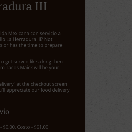
radura III
ida Mexicana con servicio a
illo La Herradura III? Not
 or has the time to prepare
 get served like a king then
om Tacos Maick will be your
elivery" at the checkout screen
ll appreciate our food delivery
vío
 - $0.00, Costo - $61.00