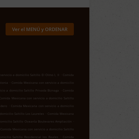
Ver el MENÚ y ORDENAR
.
rvicio a domicilio Saltillo El Olmo I, II
Comida
.
olonia
Comida Mexicana con servicio a domicilio
.
io a domicilio Saltillo Privada Biznaga
Comida
Comida Mexicana con servicio a domicilio Saltillo
.
adero
Comida Mexicana con servicio a domicilio
.
omicilio Saltillo Los Laureles
Comida Mexicana
.
omicilio Saltillo Oceanía Boulevares Ampliación
Comida Mexicana con servicio a domicilio Saltillo
.
icilio Saltillo Residencial los Reales
Comida