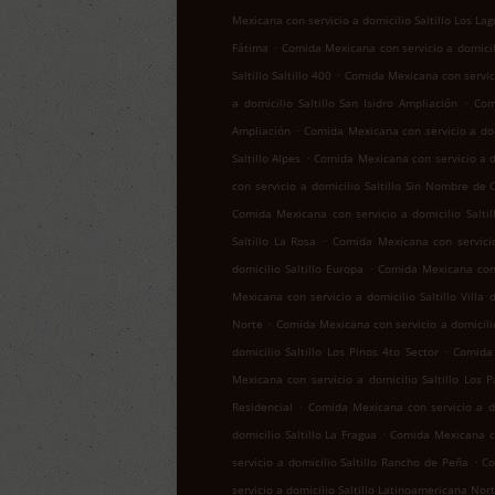
Mexicana con servicio a domicilio Saltillo Los Lag
.
Fátima
Comida Mexicana con servicio a domicil
.
Saltillo Saltillo 400
Comida Mexicana con servicio
.
a domicilio Saltillo San Isidro Ampliación
Com
.
Ampliación
Comida Mexicana con servicio a domi
.
Saltillo Alpes
Comida Mexicana con servicio a do
con servicio a domicilio Saltillo Sin Nombre de 
Comida Mexicana con servicio a domicilio Salti
.
Saltillo La Rosa
Comida Mexicana con servicio
.
domicilio Saltillo Europa
Comida Mexicana con 
Mexicana con servicio a domicilio Saltillo Villa 
.
Norte
Comida Mexicana con servicio a domicilio
.
domicilio Saltillo Los Pinos 4to Sector
Comida 
Mexicana con servicio a domicilio Saltillo Los 
.
Residencial
Comida Mexicana con servicio a dom
.
domicilio Saltillo La Fragua
Comida Mexicana con
.
servicio a domicilio Saltillo Rancho de Peña
Co
servicio a domicilio Saltillo Latinoamericana Nor