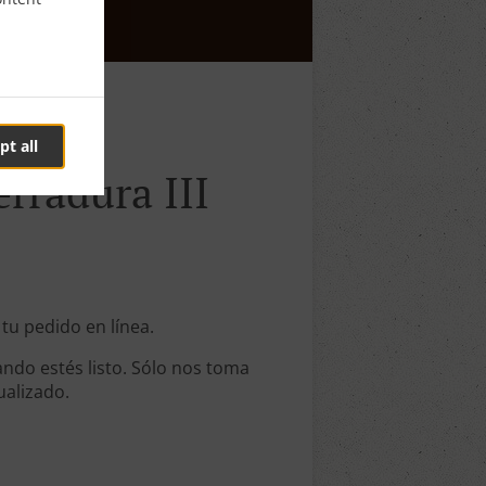
pt all
erradura III
 tu pedido en línea.
ndo estés listo. Sólo nos toma
ualizado.