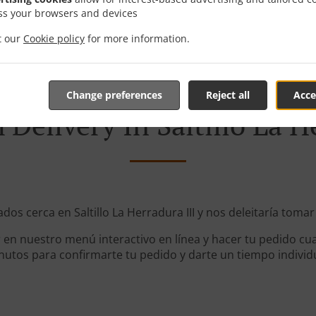
ss your browsers and devices
it our
Cookie policy
for more information.
Change preferences
Reject all
Acce
Delivery In Saltillo La H
ados cerca en Saltillo La Herradura III y nos deleitaría tomar
en nuestro menú interactivo en línea y hacer tu pedido cua
utos para confirmarte tu pedido y darte un tiempo individ