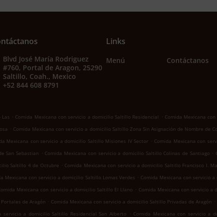
ntáctanos
Links
Blvd José María Rodriguez
Menú
Contáctanos
#760, Portal de Aragon, 25290
Saltillo, Coah., Mexico
+52 844 608 8791
.
.
o Las
Comida Mexicana con servicio a domicilio Saltillo Residencial
Comida Mexicana con se
.
Rosa
Comida Mexicana con servicio a domicilio Saltillo Zona Sin Asignación de Nombre de C
.
a Mexicana con servicio a domicilio Saltillo Misiones IV Sector
Comida Mexicana con servic
.
.
 de San Sebastian
Comida Mexicana con servicio a domicilio Saltillo Colinas de Santiago
.
lio Saltillo 4 de Octubre
Comida Mexicana con servicio a domicilio Saltillo Francisco I. M
.
a Mexicana con servicio a domicilio Saltillo Lomas Verdes
Comida Mexicana con servicio a d
.
omida Mexicana con servicio a domicilio Saltillo El Llano
Comida Mexicana con servicio a d
.
.
o Portales de Aragón
Comida Mexicana con servicio a domicilio Saltillo Privadas de Aragón
.
ervicio a domicilio Saltillo Residencial San Alberto
Comida Mexicana con servicio a dom