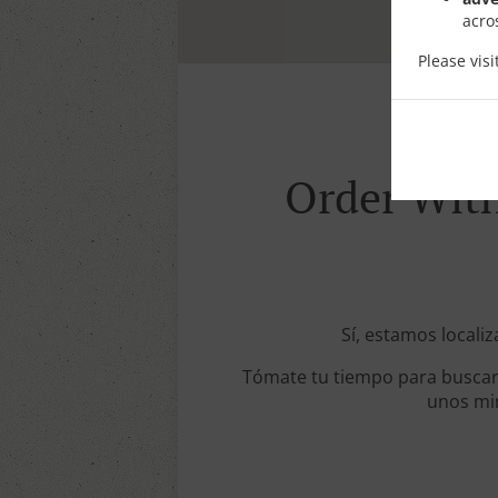
acro
Please vis
Order With 
Sí, estamos localiz
Tómate tu tiempo para buscar 
unos min