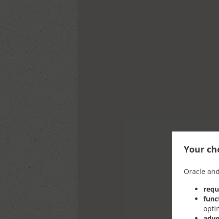
Your cho
Oracle and
requ
func
opti
adve