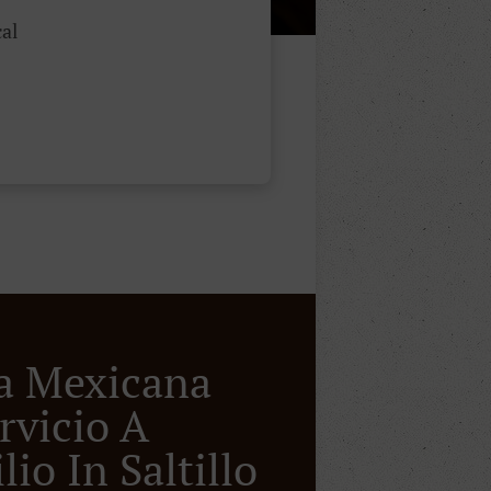
al
a Mexicana
rvicio A
io In Saltillo