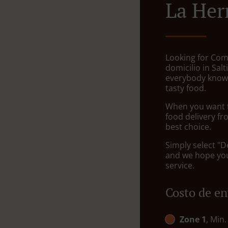
La Her
Looking for Com
domicilio in Salt
everybody knows
tasty food.
When you want to
food delivery fr
best choice.
Simply select "D
and we hope you'
service.
Costo de en
Zone 1
, Min.