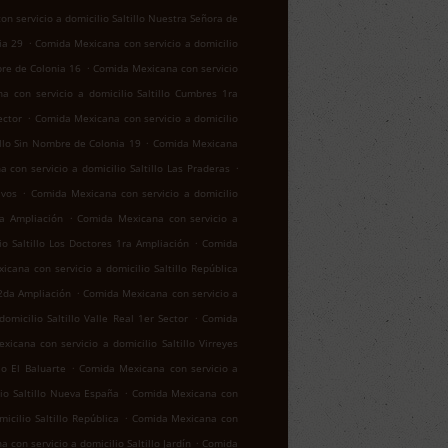
n servicio a domicilio Saltillo Nuestra Señora de
.
ia 29
Comida Mexicana con servicio a domicilio
.
bre de Colonia 16
Comida Mexicana con servicio
a con servicio a domicilio Saltillo Cumbres 1ra
.
ector
Comida Mexicana con servicio a domicilio
.
illo Sin Nombre de Colonia 19
Comida Mexicana
.
 con servicio a domicilio Saltillo Las Praderas
.
ivos
Comida Mexicana con servicio a domicilio
.
za Ampliación
Comida Mexicana con servicio a
.
o Saltillo Los Doctores 1ra Ampliación
Comida
cana con servicio a domicilio Saltillo República
.
 2da Ampliación
Comida Mexicana con servicio a
.
micilio Saltillo Valle Real 1er Sector
Comida
icana con servicio a domicilio Saltillo Virreyes
.
lo El Baluarte
Comida Mexicana con servicio a
.
io Saltillo Nueva España
Comida Mexicana con
.
cilio Saltillo República
Comida Mexicana con
.
con servicio a domicilio Saltillo Jardín
Comida