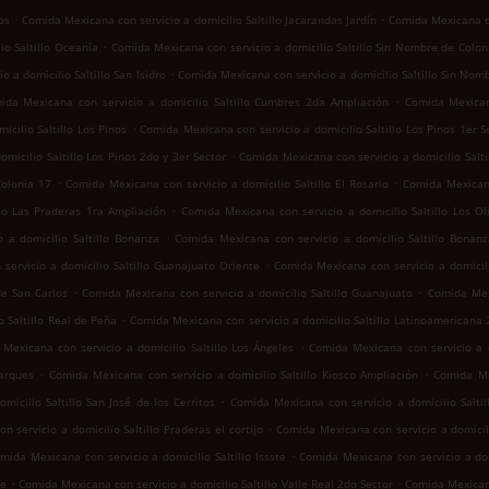
.
.
os
Comida Mexicana con servicio a domicilio Saltillo Jacarandas Jardín
Comida Mexicana co
.
io Saltillo Oceanía
Comida Mexicana con servicio a domicilio Saltillo Sin Nombre de Colon
.
 a domicilio Saltillo San Isidro
Comida Mexicana con servicio a domicilio Saltillo Sin Nom
.
ida Mexicana con servicio a domicilio Saltillo Cumbres 2da Ampliación
Comida Mexican
.
cilio Saltillo Los Pinos
Comida Mexicana con servicio a domicilio Saltillo Los Pinos 1er S
.
micilio Saltillo Los Pinos 2do y 3er Sector
Comida Mexicana con servicio a domicilio Salt
.
.
Colonia 17
Comida Mexicana con servicio a domicilio Saltillo El Rosario
Comida Mexicana
.
llo Las Praderas 1ra Ampliación
Comida Mexicana con servicio a domicilio Saltillo Los Ol
.
 a domicilio Saltillo Bonanza
Comida Mexicana con servicio a domicilio Saltillo Bonan
.
servicio a domicilio Saltillo Guanajuato Oriente
Comida Mexicana con servicio a domicili
.
.
de San Carlos
Comida Mexicana con servicio a domicilio Saltillo Guanajuato
Comida Mexi
.
 Saltillo Real de Peña
Comida Mexicana con servicio a domicilio Saltillo Latinoamericana
.
Mexicana con servicio a domicilio Saltillo Los Ángeles
Comida Mexicana con servicio a do
.
.
Parques
Comida Mexicana con servicio a domicilio Saltillo Kiosco Ampliación
Comida Mex
.
icilio Saltillo San José de los Cerritos
Comida Mexicana con servicio a domicilio Saltil
.
 servicio a domicilio Saltillo Praderas el cortijo
Comida Mexicana con servicio a domicil
.
mida Mexicana con servicio a domicilio Saltillo Issste
Comida Mexicana con servicio a domi
.
.
te
Comida Mexicana con servicio a domicilio Saltillo Valle Real 2do Sector
Comida Mexicana 