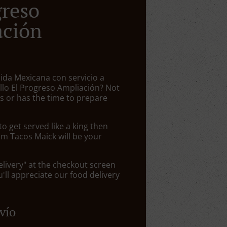
greso
ación
ida Mexicana con servicio a
tillo El Progreso Ampliación? Not
 or has the time to prepare
 get served like a king then
om Tacos Maick will be your
elivery" at the checkout screen
ll appreciate our food delivery
vío