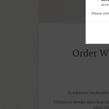
acro
Please vis
Order Wi
Sí, estamos localizados
Tómate tu tiempo para buscar 
unos min