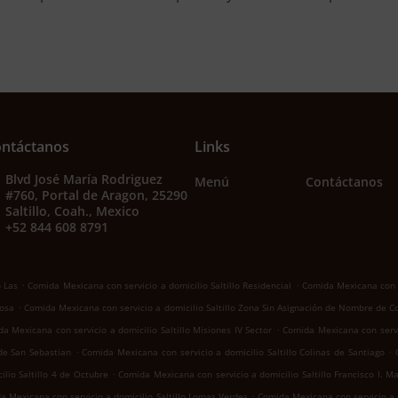
ntáctanos
Links
Blvd José María Rodriguez
Menú
Contáctanos
#760, Portal de Aragon, 25290
Saltillo, Coah., Mexico
+52 844 608 8791
.
.
o Las
Comida Mexicana con servicio a domicilio Saltillo Residencial
Comida Mexicana con se
.
Rosa
Comida Mexicana con servicio a domicilio Saltillo Zona Sin Asignación de Nombre de C
.
a Mexicana con servicio a domicilio Saltillo Misiones IV Sector
Comida Mexicana con servic
.
.
 de San Sebastian
Comida Mexicana con servicio a domicilio Saltillo Colinas de Santiago
.
lio Saltillo 4 de Octubre
Comida Mexicana con servicio a domicilio Saltillo Francisco I. M
.
a Mexicana con servicio a domicilio Saltillo Lomas Verdes
Comida Mexicana con servicio a d