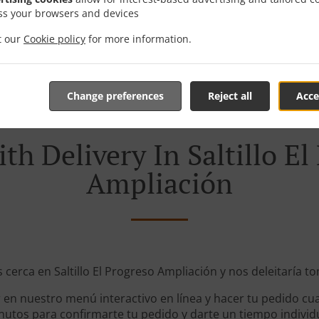
ss your browsers and devices
Zone 31
, Mi
it our
Cookie policy
for more information.
Change preferences
Reject all
Acce
th Delivery In Saltillo El
Ampliación
 cerca en Saltillo El Progreso Ampliación y nos deleitaría t
en nuestro menú interactivo en línea y hacer tu pedido cua
utos para confirmarte tu pedido y darte un tiempo individ