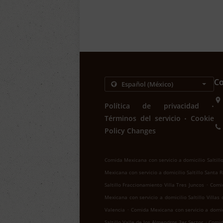
Co
.
Política de privacidad
.
Términos del servicio
Cookie
Policy Changes
Comida Mexicana con servicio a domicilio Saltill
Mexicana con servicio a domicilio Saltillo Santa 
.
Saltillo Fraccionamiento Villa Tres Juncos
Comid
Mexicana con servicio a domicilio Saltillo Villas
.
Valencia
Comida Mexicana con servicio a domici
.
Saltillo Valle de los Almendros 3er Sector
Comid