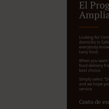
El Pro
Ampli
Looking for Com
domicilio in Sal
everybody knows
tasty food.
When you want to
food delivery fr
best choice.
Simply select "D
and we hope you'
service.
Costo de en