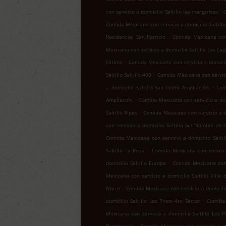
.
con servicio a domicilio Saltillo las margaritas
C
Comida Mexicana con servicio a domicilio Saltill
.
Residencial San Patricio
Comida Mexicana con s
Mexicana con servicio a domicilio Saltillo Los Lag
.
Fátima
Comida Mexicana con servicio a domicil
.
Saltillo Saltillo 400
Comida Mexicana con servicio
.
a domicilio Saltillo San Isidro Ampliación
Com
.
Ampliación
Comida Mexicana con servicio a domi
.
Saltillo Alpes
Comida Mexicana con servicio a do
con servicio a domicilio Saltillo Sin Nombre de 
Comida Mexicana con servicio a domicilio Salti
.
Saltillo La Rosa
Comida Mexicana con servicio
.
domicilio Saltillo Europa
Comida Mexicana con 
Mexicana con servicio a domicilio Saltillo Villa 
.
Norte
Comida Mexicana con servicio a domicilio
.
domicilio Saltillo Los Pinos 4to Sector
Comida 
Mexicana con servicio a domicilio Saltillo Los 
.