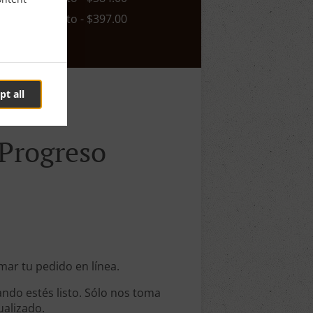
n. - $0.00, Costo - $397.00
pt all
 Progreso
omar tu pedido en línea.
ndo estés listo. Sólo nos toma
ualizado.