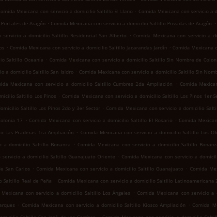
.
omida Mexicana con servicio a domicilio Saltillo El Llano
Comida Mexicana con servicio a d
.
.
o Portales de Aragón
Comida Mexicana con servicio a domicilio Saltillo Privadas de Aragón
.
ervicio a domicilio Saltillo Residencial San Alberto
Comida Mexicana con servicio a dom
.
.
os
Comida Mexicana con servicio a domicilio Saltillo Jacarandas Jardín
Comida Mexicana co
.
io Saltillo Oceanía
Comida Mexicana con servicio a domicilio Saltillo Sin Nombre de Colon
.
 a domicilio Saltillo San Isidro
Comida Mexicana con servicio a domicilio Saltillo Sin Nom
.
ida Mexicana con servicio a domicilio Saltillo Cumbres 2da Ampliación
Comida Mexican
.
cilio Saltillo Los Pinos
Comida Mexicana con servicio a domicilio Saltillo Los Pinos 1er S
.
micilio Saltillo Los Pinos 2do y 3er Sector
Comida Mexicana con servicio a domicilio Salt
.
.
Colonia 17
Comida Mexicana con servicio a domicilio Saltillo El Rosario
Comida Mexicana
.
llo Las Praderas 1ra Ampliación
Comida Mexicana con servicio a domicilio Saltillo Los Ol
.
 a domicilio Saltillo Bonanza
Comida Mexicana con servicio a domicilio Saltillo Bonan
.
servicio a domicilio Saltillo Guanajuato Oriente
Comida Mexicana con servicio a domicili
.
.
de San Carlos
Comida Mexicana con servicio a domicilio Saltillo Guanajuato
Comida Mexi
.
 Saltillo Real de Peña
Comida Mexicana con servicio a domicilio Saltillo Latinoamericana
.
Mexicana con servicio a domicilio Saltillo Los Ángeles
Comida Mexicana con servicio a do
.
.
Parques
Comida Mexicana con servicio a domicilio Saltillo Kiosco Ampliación
Comida Mex
.