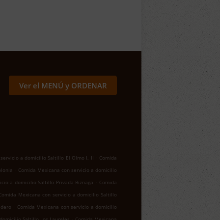
Ver el MENÚ y ORDENAR
.
rvicio a domicilio Saltillo El Olmo I, II
Comida
.
olonia
Comida Mexicana con servicio a domicilio
.
io a domicilio Saltillo Privada Biznaga
Comida
Comida Mexicana con servicio a domicilio Saltillo
.
adero
Comida Mexicana con servicio a domicilio
.
omicilio Saltillo Los Laureles
Comida Mexicana