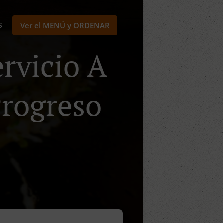
S
Ver el MENÚ y ORDENAR
rvicio A
Progreso