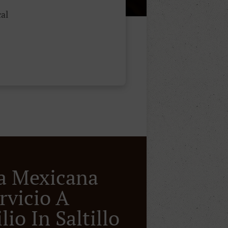
al
a Mexicana
rvicio A
io In Saltillo