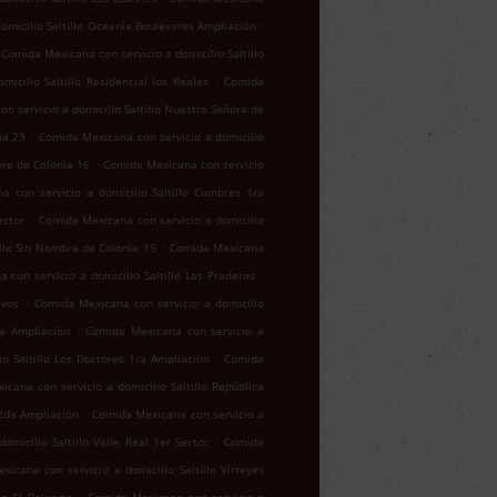
.
omicilio Saltillo Oceanía Boulevares Ampliación
Comida Mexicana con servicio a domicilio Saltillo
.
icilio Saltillo Residencial los Reales
Comida
n servicio a domicilio Saltillo Nuestra Señora de
.
ia 29
Comida Mexicana con servicio a domicilio
.
bre de Colonia 16
Comida Mexicana con servicio
a con servicio a domicilio Saltillo Cumbres 1ra
.
ector
Comida Mexicana con servicio a domicilio
.
illo Sin Nombre de Colonia 19
Comida Mexicana
.
 con servicio a domicilio Saltillo Las Praderas
.
ivos
Comida Mexicana con servicio a domicilio
.
za Ampliación
Comida Mexicana con servicio a
.
o Saltillo Los Doctores 1ra Ampliación
Comida
cana con servicio a domicilio Saltillo República
.
 2da Ampliación
Comida Mexicana con servicio a
.
micilio Saltillo Valle Real 1er Sector
Comida
icana con servicio a domicilio Saltillo Virreyes
.