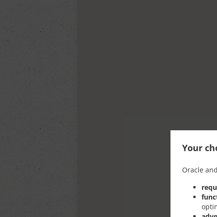
Your cho
Oracle and
requ
func
opti
adve