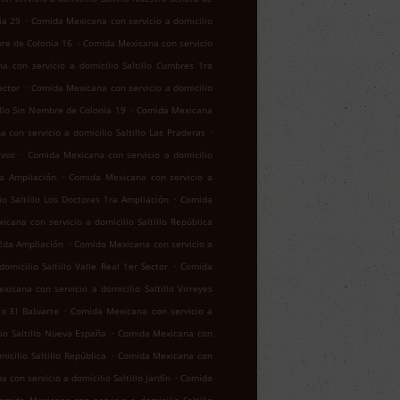
.
ia 29
Comida Mexicana con servicio a domicilio
.
bre de Colonia 16
Comida Mexicana con servicio
a con servicio a domicilio Saltillo Cumbres 1ra
.
ector
Comida Mexicana con servicio a domicilio
.
illo Sin Nombre de Colonia 19
Comida Mexicana
.
 con servicio a domicilio Saltillo Las Praderas
.
ivos
Comida Mexicana con servicio a domicilio
.
za Ampliación
Comida Mexicana con servicio a
.
o Saltillo Los Doctores 1ra Ampliación
Comida
cana con servicio a domicilio Saltillo República
.
 2da Ampliación
Comida Mexicana con servicio a
.
micilio Saltillo Valle Real 1er Sector
Comida
icana con servicio a domicilio Saltillo Virreyes
.
lo El Baluarte
Comida Mexicana con servicio a
.
io Saltillo Nueva España
Comida Mexicana con
.
cilio Saltillo República
Comida Mexicana con
.
con servicio a domicilio Saltillo Jardín
Comida