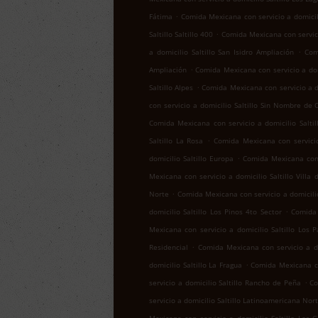
.
Fátima
Comida Mexicana con servicio a domicil
.
Saltillo Saltillo 400
Comida Mexicana con servicio
.
a domicilio Saltillo San Isidro Ampliación
Com
.
Ampliación
Comida Mexicana con servicio a domi
.
Saltillo Alpes
Comida Mexicana con servicio a do
con servicio a domicilio Saltillo Sin Nombre de 
Comida Mexicana con servicio a domicilio Salti
.
Saltillo La Rosa
Comida Mexicana con servicio
.
domicilio Saltillo Europa
Comida Mexicana con 
Mexicana con servicio a domicilio Saltillo Villa 
.
Norte
Comida Mexicana con servicio a domicilio
.
domicilio Saltillo Los Pinos 4to Sector
Comida 
Mexicana con servicio a domicilio Saltillo Los 
.
Residencial
Comida Mexicana con servicio a dom
.
domicilio Saltillo La Fragua
Comida Mexicana con
.
servicio a domicilio Saltillo Rancho de Peña
Co
servicio a domicilio Saltillo Latinoamericana Nor