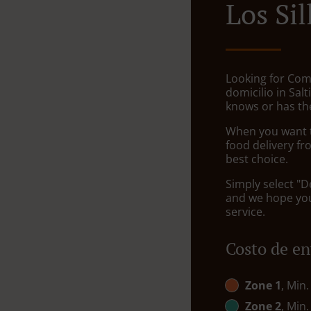
Los Sil
Looking for Com
domicilio in Salt
knows or has the
When you want to
food delivery fr
best choice.
Simply select "D
and we hope you'
service.
Costo de en
Zone 1
, Min.
Zone 2
, Min.