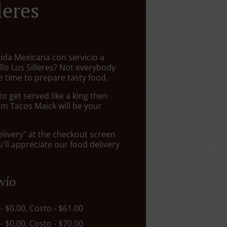
leres
ida Mexicana con servicio a
illo Los Silleres? Not everybody
 time to prepare tasty food.
 get served like a king then
om Tacos Maick will be your
elivery" at the checkout screen
ll appreciate our food delivery
vío
 - $0.00, Costo - $61.00
 - $0.00, Costo - $70.00