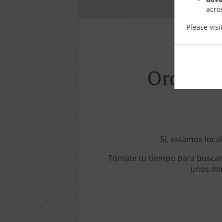
acro
Please vis
Order Wi
Sí, estamos local
Tómate tu tiempo para buscar 
unos min