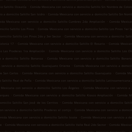
.
io Saltillo Oceanía
Comida Mexicana con servicio a domicilio Saltillo Sin Nombre de Colon
.
 a domicilio Saltillo San Isidro
Comida Mexicana con servicio a domicilio Saltillo Sin Nom
.
ida Mexicana con servicio a domicilio Saltillo Cumbres 2da Ampliación
Comida Mexican
.
cilio Saltillo Los Pinos
Comida Mexicana con servicio a domicilio Saltillo Los Pinos 1er S
.
micilio Saltillo Los Pinos 2do y 3er Sector
Comida Mexicana con servicio a domicilio Salt
.
.
Colonia 17
Comida Mexicana con servicio a domicilio Saltillo El Rosario
Comida Mexicana
.
llo Las Praderas 1ra Ampliación
Comida Mexicana con servicio a domicilio Saltillo Los Ol
.
 a domicilio Saltillo Bonanza
Comida Mexicana con servicio a domicilio Saltillo Bonan
.
servicio a domicilio Saltillo Guanajuato Oriente
Comida Mexicana con servicio a domicili
.
.
de San Carlos
Comida Mexicana con servicio a domicilio Saltillo Guanajuato
Comida Mexi
.
 Saltillo Real de Peña
Comida Mexicana con servicio a domicilio Saltillo Latinoamericana
.
Mexicana con servicio a domicilio Saltillo Los Ángeles
Comida Mexicana con servicio a do
.
.
Parques
Comida Mexicana con servicio a domicilio Saltillo Kiosco Ampliación
Comida Mex
.
icilio Saltillo San José de los Cerritos
Comida Mexicana con servicio a domicilio Saltil
.
 servicio a domicilio Saltillo Praderas el cortijo
Comida Mexicana con servicio a domicil
.
mida Mexicana con servicio a domicilio Saltillo Issste
Comida Mexicana con servicio a domi
.
.
te
Comida Mexicana con servicio a domicilio Saltillo Valle Real 2do Sector
Comida Mexicana 
.
.