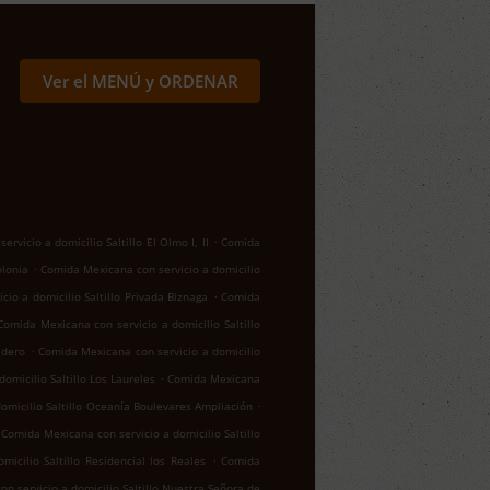
Ver el MENÚ y ORDENAR
.
rvicio a domicilio Saltillo El Olmo I, II
Comida
.
olonia
Comida Mexicana con servicio a domicilio
.
io a domicilio Saltillo Privada Biznaga
Comida
Comida Mexicana con servicio a domicilio Saltillo
.
adero
Comida Mexicana con servicio a domicilio
.
omicilio Saltillo Los Laureles
Comida Mexicana
.
omicilio Saltillo Oceanía Boulevares Ampliación
Comida Mexicana con servicio a domicilio Saltillo
.
icilio Saltillo Residencial los Reales
Comida
n servicio a domicilio Saltillo Nuestra Señora de