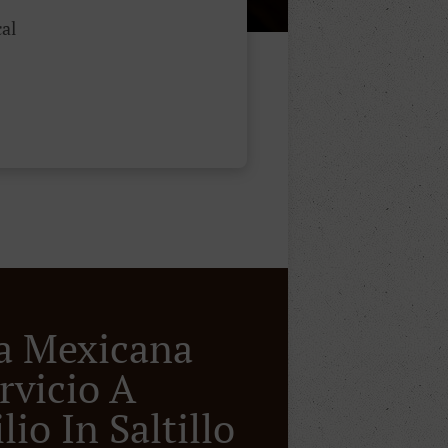
al
a Mexicana
rvicio A
io In Saltillo