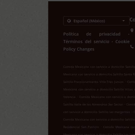
Co
.
Política de privacidad
.
Términos del servicio
Cookie
Policy Changes
Comida Mexicana con servicio a domicilio Saltill
Mexicana con servicio a domicilio Saltillo Santa 
.
Saltillo Fraccionamiento Villa Tres Juncos
Comid
Mexicana con servicio a domicilio Saltillo Villas
.
Valencia
Comida Mexicana con servicio a domici
.
Saltillo Valle de los Almendros 3er Sector
Comid
.
con servicio a domicilio Saltillo las margaritas
C
Comida Mexicana con servicio a domicilio Saltill
.
Residencial San Patricio
Comida Mexicana con s
Mexicana con servicio a domicilio Saltillo Los Lag