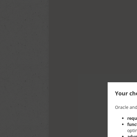
Your cho
Oracle and
requ
func
opti
adve