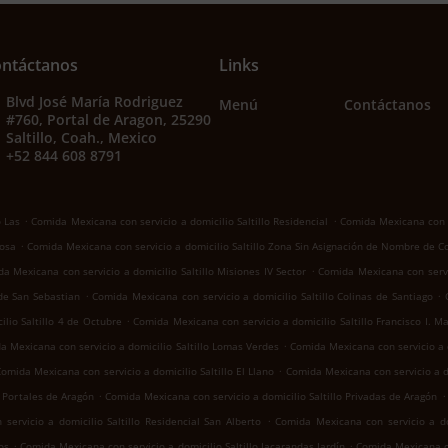
ntáctanos
Links
Blvd José María Rodriguez
Menú
Contáctanos
#760, Portal de Aragon, 25290
Saltillo, Coah., Mexico
+52 844 608 8791
.
.
o Las
Comida Mexicana con servicio a domicilio Saltillo Residencial
Comida Mexicana con se
.
Rosa
Comida Mexicana con servicio a domicilio Saltillo Zona Sin Asignación de Nombre de C
.
a Mexicana con servicio a domicilio Saltillo Misiones IV Sector
Comida Mexicana con servic
.
.
 de San Sebastian
Comida Mexicana con servicio a domicilio Saltillo Colinas de Santiago
.
lio Saltillo 4 de Octubre
Comida Mexicana con servicio a domicilio Saltillo Francisco I. M
.
a Mexicana con servicio a domicilio Saltillo Lomas Verdes
Comida Mexicana con servicio a d
.
omida Mexicana con servicio a domicilio Saltillo El Llano
Comida Mexicana con servicio a d
.
.
o Portales de Aragón
Comida Mexicana con servicio a domicilio Saltillo Privadas de Aragón
.
ervicio a domicilio Saltillo Residencial San Alberto
Comida Mexicana con servicio a dom
.
.
os
Comida Mexicana con servicio a domicilio Saltillo Jacarandas Jardín
Comida Mexicana co